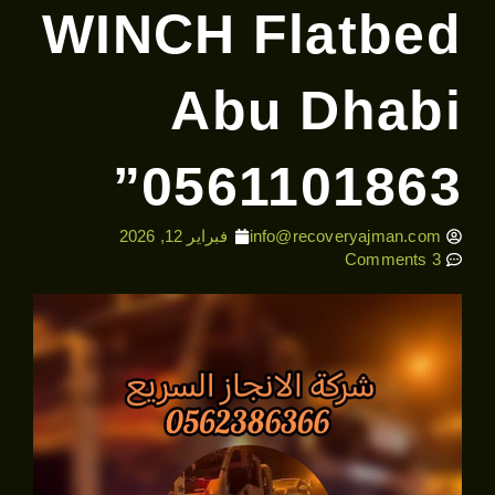
WINCH Flatbed
Abu Dhabi
0561101863”
info@recoveryajman.com
فبراير 12, 2026
3 Comments