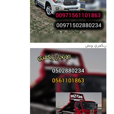
ريكفري ونش