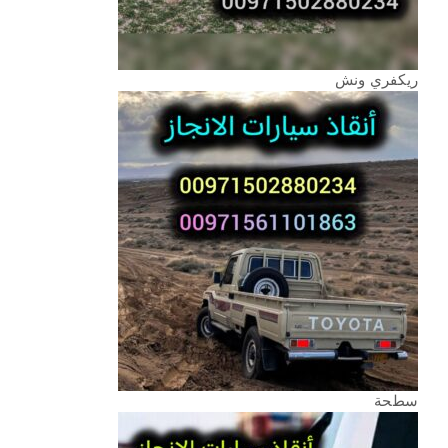
ريكفري ونش
سطحة