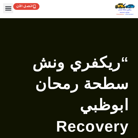
خطي
اتصل الآن
لى
لمحتوى
تواصل مع
الصفحة
“ريكفري ونش
سطحة رمحان
ابوظبي
Recovery