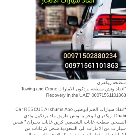
سطحة ريكفري
“انقاذ ونش سطحة بردكون الامارات Towing and Crane
Recovery in the UAE” 00971561101863
“انقاذ سيارات الخم ابوظبي Car RESCUE Al khums Abo
Dhabi ريكفري ابوحربية ونش طريق ملد بردكون وادي
السيجي سطحة غابات الشبيصي كرين غابات بحيران ” شحن
سيارات من الامارات الى السعودية شحن كرفانات من
الامارات الى قطر السعودية شركة الانجاز السريع تاامين