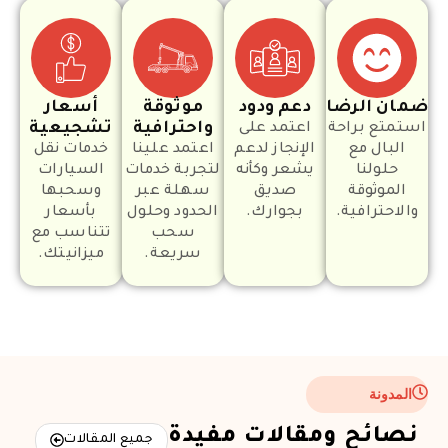
ضمان الرضا
دعم ودود
موثوقة
أسعار
واحترافية
تشجيعية
استمتع براحة
اعتمد على
البال مع
الإنجاز لدعم
اعتمد علينا
خدمات نقل
حلولنا
يشعر وكأنه
لتجربة خدمات
السيارات
الموثوقة
صديق
سهلة عبر
وسحبها
والاحترافية.
بجوارك.
الحدود وحلول
بأسعار
سحب
تتناسب مع
سريعة.
ميزانيتك.
المدونة
نصائح ومقالات مفيدة
جميع المقالات