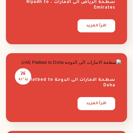
سطحة الرياض الى الامارات – Riyadh to
Emirates
اقرأ المزيد
26
يوليو
سطحة الامارات الى الدوحة UAE Flatbed to
Doha
اقرأ المزيد