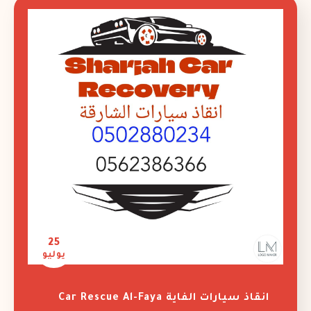
25
يوليو
انقاذ سيارات الفاية Car Rescue Al-Faya