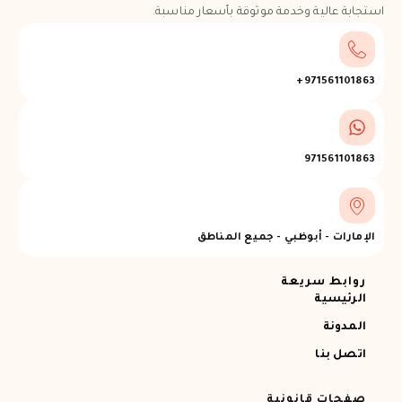
استجابة عالية وخدمة موثوقة بأسعار مناسبة.
971561101863+
971561101863
الإمارات - أبوظبي - جميع المناطق
روابط سريعة
الرئيسية
المدونة
اتصل بنا
صفحات قانونية