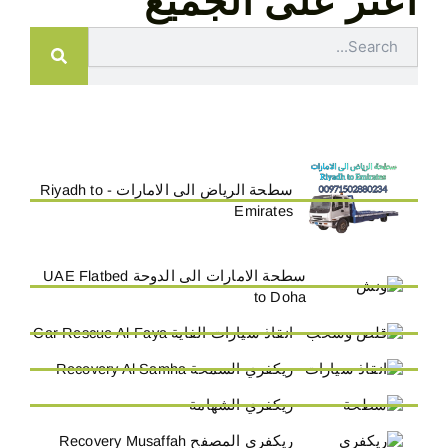
اعثر على الجميع
Search
سطحة الرياض الى الامارات - Riyadh to
Emirates
سطحة الامارات الى الدوحة UAE Flatbed
to Doha
انقاذ سيارات الفاية Car Rescue Al-Faya
ريكفري السمحة Recovery Al Samha
ريكفري الشهامة
ريكفري المصفح Recovery Musaffah