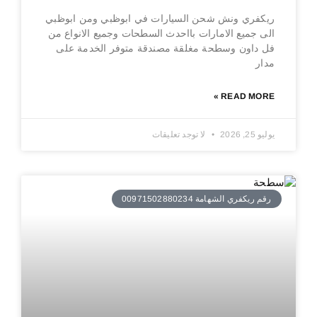
ريكفري ونش شحن السيارات في ابوظبي ومن ابوظبي
الى جميع الامارات بااحدث السطحات وجميع الانواع من
فل داون وسطحة مغلقة مصندقة متوفر الخدمة على
مدار
READ MORE »
يوليو 25, 2026
لا توجد تعليقات
رقم ريكفري الشهامة 00971502880234