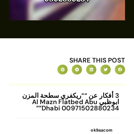
SHARE THIS PO
3 أفكار عن ““ريكفري سطحة المزن
ابوظبي Al Mazn Flatbed Abu
Dhabi 00971502880234”
ok9aacom