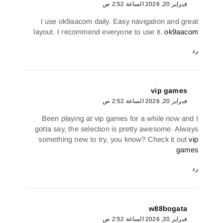
فبراير 20, 2026 الساعة 2:52 ص
I use ok9aacom daily. Easy navigation and grea
layout. I recommend everyone to use it.
ok9aaco
د
vip games
فبراير 20, 2026 الساعة 2:52 ص
Been playing at vip games for a while now and 
gotta say, the selection is pretty awesome. Alway
something new to try, you know? Check it out
vi
game
د
w88bogata
فبراير 20, 2026 الساعة 2:52 ص