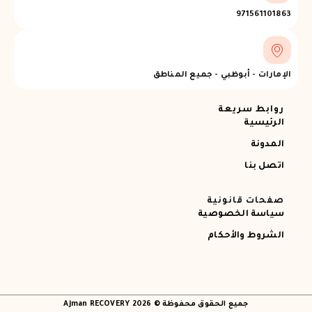
97156110
ارات - أبوظبي - جميع المناطق
ابط سريعة
رئيسية
مدونة
صل بنا
حات قانونية
اسة الخصوصية
شروط والأحكام
جميع الحقوق محفوظة © 2026 Ajman RECOVERY