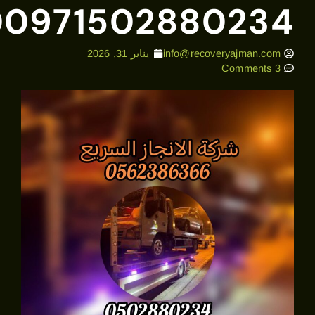
00971502880234
info@recoveryajman.co
يناير 31, 2026
3 Com