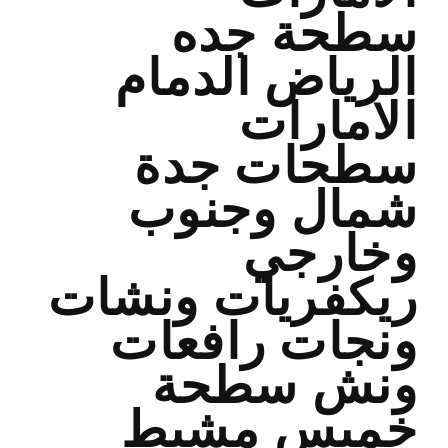
سطحة جده
الرياض الدمام
الامارات
سطحات جدة
شمال وجنوب
وخارجي
ريكفريات ونشات
ونجات رافعات
ونش سطحة
خميس مشيط