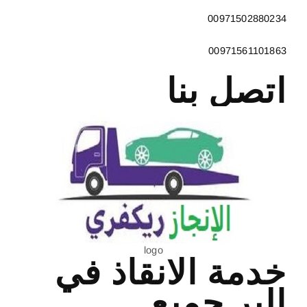
00971502880234
00971561101863
اتصل بنا
logo
خدمة الانقاذ في
البر جميع