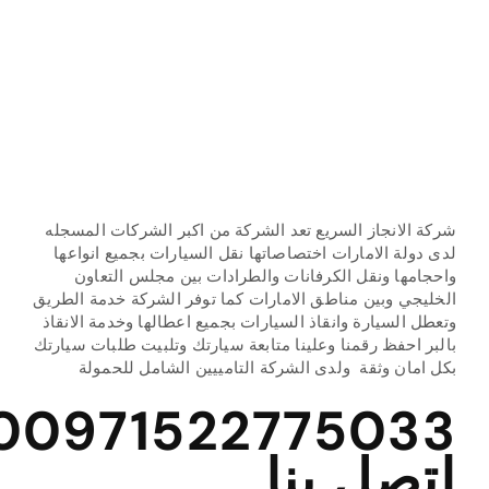
الاقرب اليك عبر
سطحاتنا ومعداتنا
التي منتشرة
بالامارات ودول
الخليج
شركة الانجاز السريع تعد الشركة من اكبر الشركات المسجله
لدى دولة الامارات اختصاصاتها نقل السيارات بجميع انواعها
واحجامها ونقل الكرفانات والطرادات بين مجلس التعاون
الخليجي وبين مناطق الامارات كما توفر الشركة خدمة الطريق
وتعطل السيارة وانقاذ السيارات بجميع اعطالها وخدمة الانقاذ
بالبر احفظ رقمنا وعلينا متابعة سيارتك وتلبيت طلبات سيارتك
بكل امان وثقة ولدى الشركة التامييين الشامل للحمولة
00971522775033
اتصل بنا