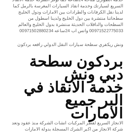
السريع لسيارتك وخدمة انقاذ السيارات المغرسة بالرمل كما
لدينا نقل الكرفانات والطرادات بين الامارات ودول الخليج
سطحاتنا منتشرة بين دول الخليج ولدينا اسطول من
السطحات والناقلات الحديثة منتشرة بدول الخليج والعالم
00971522775033 واتس اب 24ساعه 00971502880234
ونش ريكفري سطحة سيارات النقل الدولي رافعه بردكون
بردكون سطحة
دبي ونش
خدمة الانقاذ في
البر جميع
الامارات
الانجاز السريع لقطر المركبات انشات الشركة منذ عقود وتعد
شركة الانجاز من اكبر الشرك المسجلة بدولة الامارات