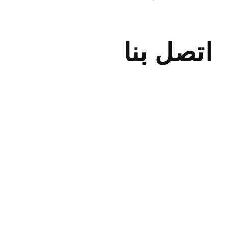
بردكون ونش
سطحة ريكفري
اتصل بنا
ريكفري رافعه
ونش ونج سحاب
بردكون بردكون
ونش سطحة
ريكفري
ريكفريات ونشات
ونجات رافعات