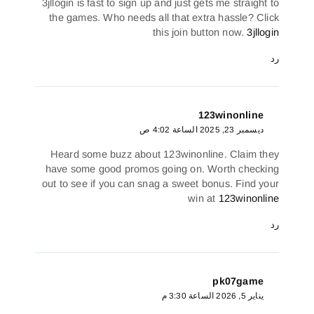
3jllogin is fast to sign up and just gets me straight to
the games. Who needs all that extra hassle? Click
this join button now.
3jllogin
رد
123winonline
ديسمبر 23, 2025 الساعة 4:02 ص
Heard some buzz about 123winonline. Claim they
have some good promos going on. Worth checking
out to see if you can snag a sweet bonus. Find your
win at
123winonline
رد
pk07game
يناير 5, 2026 الساعة 3:30 م