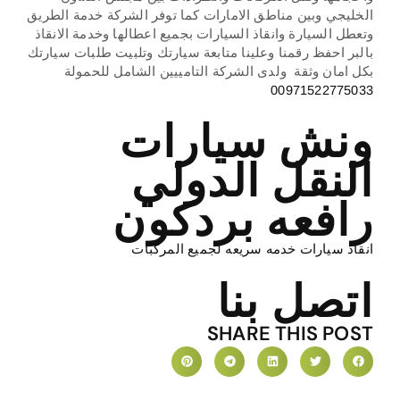
الخليجي وبين مناطق الامارات كما توفر الشركة خدمة الطريق
وتعطل السيارة وانقاذ السيارات بجميع اعطالها وخدمة الانقاذ
بالبر احفظ رقمنا وعلينا متابعة سيارتك وتلبيت طلبات سيارتك
بكل امان وثقة ولدى الشركة التامييين الشامل للحمولة
00971522775033
ونش سيارات
النقل الدولي
رافعه بردكون
انقاذ سيارات خدمه سريعه لجميع المركبات
اتصل بنا
SHARE THIS POST