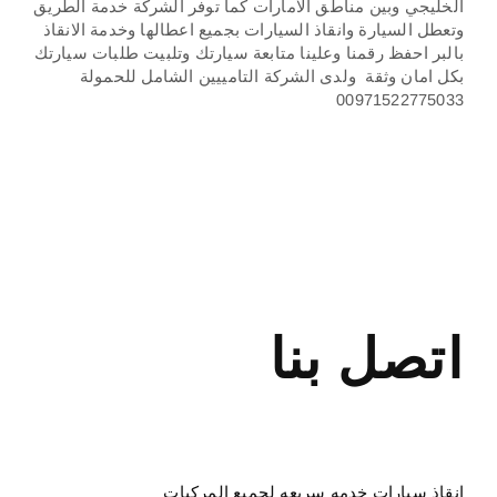
الخليجي وبين مناطق الامارات كما توفر الشركة خدمة الطريق
وتعطل السيارة وانقاذ السيارات بجميع اعطالها وخدمة الانقاذ
بالبر احفظ رقمنا وعلينا متابعة سيارتك وتلبيت طلبات سيارتك
بكل امان وثقة ولدى الشركة التامييين الشامل للحمولة
00971522775033
ريكفريات ونشات
ونجات رافعات
سطحة قطر الى
الامارات
اتصل بنا
بردكون سطحة
دبي ونش
انقاذ سيارات خدمه سريعه لجميع المركبات