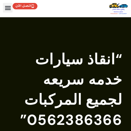
طي
اتصل الآن
حتوى
تواصل معنا
الصفحة الر
“انقاذ سيارات
خدمه سريعه
لجميع المركبات
0562386366”