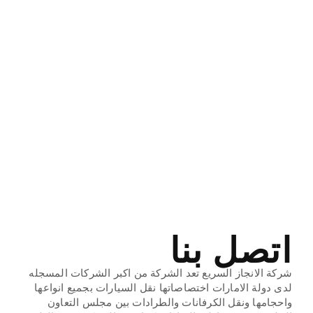
ريكفري رافعه
ونش ونج سحاب
بردكون
سيارات كرفانات
طرادات شحن
ثقيل متوفر جميع
انواع السطحات
سطحة الرياض
اتصل بنا
شركة الانجاز السريع تعد الشركة من اكبر الشركات المسجله
لدى دولة الامارات اختصاصاتها نقل السيارات بجميع انواعها
واحجامها ونقل الكرفانات والطرادات بين مجلس التعاون