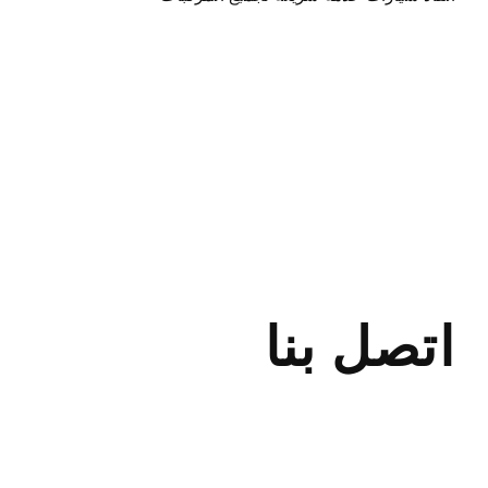
نقل جميع
المركبات والشحن
بدولة الامارات
ودول الخليج ودول
العالم
اتصل بنا
ريكفري اقرب
لموقعي نحن