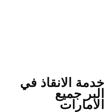
دبي ونش
سطحة ونش ونج
كرين الدول
العربية
بردكون سطحة
السلع ونش ونج
كرين
خدمة الانقاذ في
البر جميع
الامارات