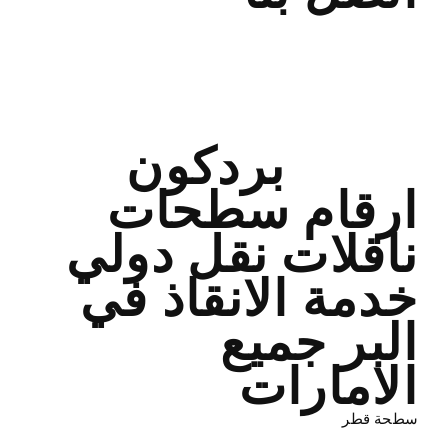
ونش ريكفري
سطحة سيارات
النقل الدولي
رافعه
بردكون
ارقام سطحات
ناقلات نقل دولي
خدمة الانقاذ في
البر جميع
الامارات
سطحة قطر