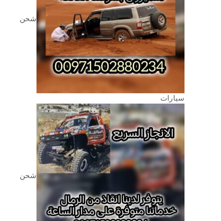
شحن
سيارات
شحن