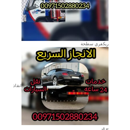
ريكفري سطحة
انقاذ
بري