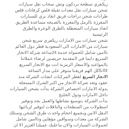
ريكفري سطحة بردكون ونش سحاب نقل سيارات
شحن سيارات نقل معدات ثقيلة قلص كرفانات قلص
طرادات شحن دراجات فريق انقاذ بري للسيارات
المغرزة بالرمل والمغرزة بالصبخه مساعدة الطريق
انقاذ سيارات المتعطلة بالطرق الوعرة والطرق
الرئيسية
شحن سيارات بين الامارات ريكفري سريع شحن
سيارات من الامارات الى السعودية قطر دول العالم
تاامين شامل للحمولة خدمة 24ساعة شركة الانجاز
السريع دايما في المقدمة حريصين لرضاء عملائنا
بالمواعيد والاسعار الرمزية انت مع الانجاز السريع
لاااتااكل الهم فريقنا متوفر على مدار الساغة
الانجاز السريع
لقطر المركبات انشات الشركة منذ
عقود وتعد شركة الانجاز من اكبر الشرك المسجلة
بدولة الامارات اختصاص الشركة بدأت بشحن السيارات
داخل الامارات ودول الخليج
بدأت الشركة بتوسيع نشاطها والعمل بجد وتوفير
اسطولات من السطحات والناقلات لتوفير لزبائنها
النقل الامن وبجميع احجام واحدث طرق الشحن وتمتلك
الشركة من معدات وسواقين مؤهلين وتاامين شامل
لحمولات السيارات والان ماعليك عميلنا العزير الا ان