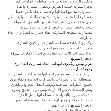
مجلس التعاون الخليجي وبين مناطق الامارات كما
توفر الشركة خدمة الطريق وتعطل السيارة وانقاذ
السيارات بجميع اعطالها وخدمة الانقاذ بالبر احفظ
رقمنا وعلينا متابعة سيارتك وتلبيت طلبات سيارتك بكل
امان وثقة ولدى الشركة التامييين الشامل للحمولة
سحاب قلص سيارات قلص كرفانات انقاذ سريع
للسيارات سطحة الشارقة انقاذ سيارات انقاذ بري انقاذ
الامارات
ريكفري الشارقة سطحة الشارقة بردكون الشارقة
فريق انقاذ سيارات بجميع الامارات
انقاذ سيارات الامارات انقاذ بري انقاذ الامارات
شركة
الانجاز السريع
تغريز ونش ريكفري ابوظبي انقاذ سيارات انقاذ بري
جميع الامارات انقاذ
شركة الانجاز السريع من اهمياتها تعزيز انقاذ للسيارات
المتعطلة على الطرقات والطرقات الوعرة وانقاذ بري
بجميع الامارات المتحدة وتوفير النقل السريع ريكفري
ونش السطحات بين الامارات وبين دول الخليج وتقوم
الشركة سنويا باازدياد عدد سطحاتها بدول الخليج
لازدياد العملاء وتوفير لهم الخدمة السريعة انت مع
الانجاز السريع
لاتااكل الهم
سطحات الانجاز السريع متوفرة