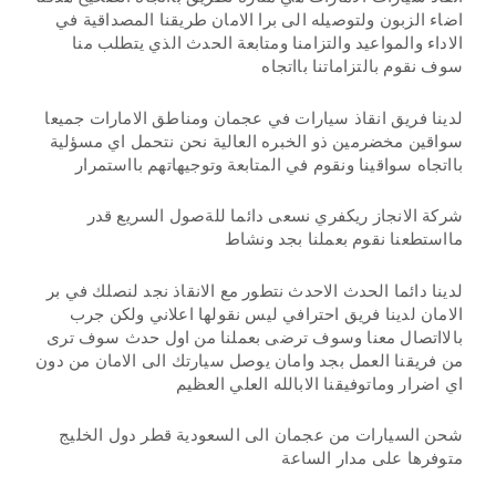
اضاء الزبون ولتوصيله الى برا الامان طريقنا المصداقية في
الاداء والمواعيد والتزامنا ومتابعة الحدث الذي يتطلب منا
سوف نقوم بالتزاماتنا بااتجاه
لدينا فريق انقاذ سيارات في عجمان ومناطق الامارات جميعا
سواقين مخضرمين ذو الخبره العالية نحن نتحمل اي مسؤلية
بااتجاه سواقينا ونقوم في المتابعة وتوجيهاتهم بااستمرار
شركة الانجاز ريكفري نسعى دائما للةصول السريع قدر
مااستطعنا نقوم بعملنا بجد ونشاط
لدينا دائما الحدث الاحدث نتطور مع الانقاذ نجد لنصلك في بر
الامان لدينا فريق احترافي ليس نقولها اعلاني ولكن جرب
بالااتصال معنا وسوف ترضى بعملنا من اول حدث سوف ترى
من فريقنا العمل بجد وامان يوصل سيارتك الى الامان من دون
اي اضرار وماتوفيقنا الابالله العلي العظيم
شحن السيارات من عجمان الى السعودية قطر دول الخليج
متوفرها على مدار الساعة