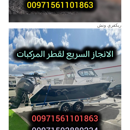
ريكفري ونش