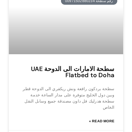
رقم سطحة 00971502880234
سطحة الامارات الى الدوحة UAE
Flatbed to Doha
سطحة بردكون رافعة ونش ريكفري الى الدوحة قطر
وبين دول الخليج متوفرة على مدار الساعة خدمة
سطحة هدرليك فل داون مصندقة جميع وساىل النقل
الخاص
READ MORE »