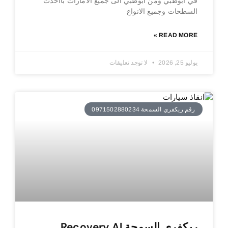
في ابوظبي ومن ابوظبي الى جميع الامارات بااحدث
السطحات وجميع الانواع
READ MORE »
يوليو 25, 2026
لا توجد تعليقات
رقم ريكفري السمحة 0971502880234
ريكفري السمحة Recovery Al