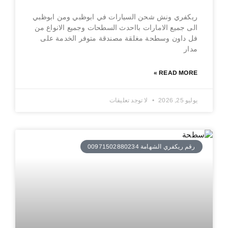
ريكفري ونش شحن السيارات في ابوظبي ومن ابوظبي
الى جميع الامارات بااحدث السطحات وجميع الانواع من
فل داون وسطحة مغلقة مصندقة متوفر الخدمة على
مدار
READ MORE »
يوليو 25, 2026
لا توجد تعليقات
رقم ريكفري الشهامة 00971502880234