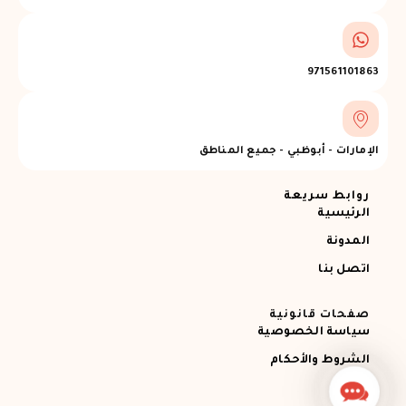
971561101863
الإمارات - أبوظبي - جميع المناطق
روابط سريعة
الرئيسية
المدونة
اتصل بنا
صفحات قانونية
سياسة الخصوصية
الشروط والأحكام
Contact
Us