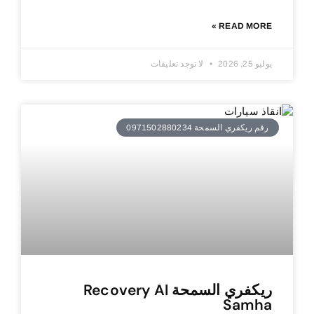
READ MORE »
يوليو 25, 2026
لا توجد تعليقات
رقم ريكفري السمحة 0971502880234
ريكفري السمحة Recovery Al
Samha