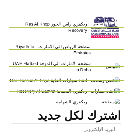
ريكفري راس الخور Ras Al Khop
Recovery
سطحة الرياض الى الامارات - Riyadh to
Emirates
سطحة الامارات الى الدوحة UAE Flatbed
to Doha
انقاذ سيارات الفاية Car Rescue Al-Faya
ريكفري السمحة Recovery Al Samha
ريكفري الشهامة
اشترك لكل جديد
Email