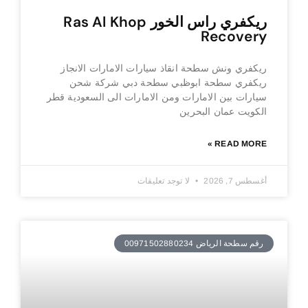
ريكفري راس الخور Ras Al Khop
Recovery
ريكفري ونش سطحة انقاذ سيارات الامارات الانجاز
ريكفري سطحة ابوظبي سطحة دبي شركة شحن
سيارات بين الامارات ومن الامارات الى السعودية قطر
الكويت عمان البحرين
READ MORE »
أغسطس 7, 2026
لا توجد تعليقات
رقم سطحة الرياض 00971502880234