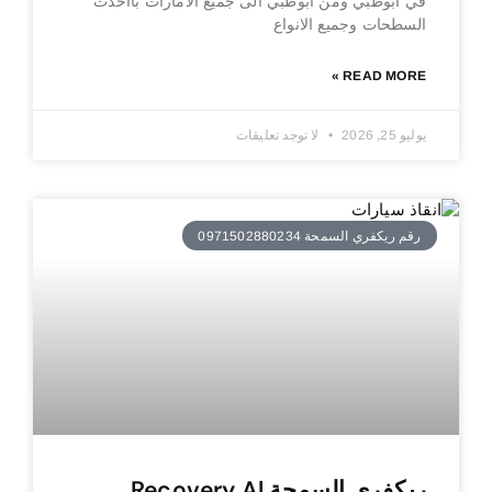
في ابوظبي ومن ابوظبي الى جميع الامارات بااحدث
السطحات وجميع الانواع
READ MORE »
يوليو 25, 2026
لا توجد تعليقات
رقم ريكفري السمحة 0971502880234
ريكفري السمحة Recovery Al