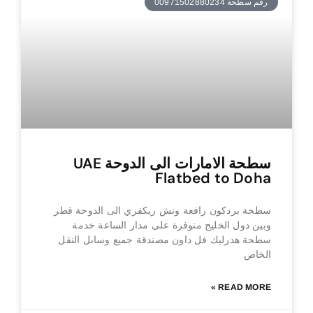
رقم سطحة 00971502880234
سطحة الامارات الى الدوحة UAE
Flatbed to Doha
سطحة بردكون رافعة ونش ريكفري الى الدوحة قطر
وبين دول الخليج متوفرة على مدار الساعة خدمة
سطحة هدرليك فل داون مصندقة جميع وساىل النقل
الخاص
READ MORE »