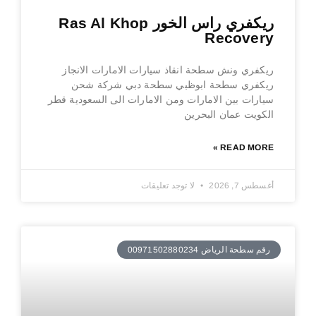
ريكفري راس الخور Ras Al Khop
Recovery
ريكفري ونش سطحة انقاذ سيارات الامارات الانجاز
ريكفري سطحة ابوظبي سطحة دبي شركة شحن
سيارات بين الامارات ومن الامارات الى السعودية قطر
الكويت عمان البحرين
READ MORE »
أغسطس 7, 2026
لا توجد تعليقات
رقم سطحة الرياض 00971502880234