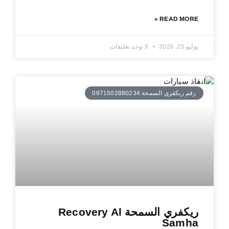
READ MORE »
يوليو 25, 2026
لا توجد تعليقات
رقم ريكفري السمحة 0971502880234
ريكفري السمحة Recovery Al
Samha