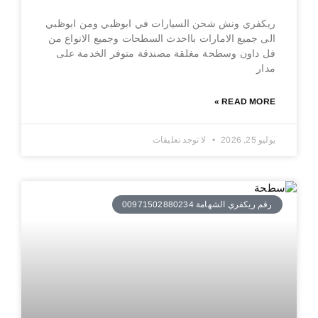
ريكفري ونش شحن السيارات في ابوظبي ومن ابوظبي
الى جميع الامارات بااحدث السطحات وجميع الانواع من
فل داون وسطحة مغلقة مصندقة متوفر الخدمة على
مدار
READ MORE »
يوليو 25, 2026
لا توجد تعليقات
رقم ريكفري الشهامة 00971502880234