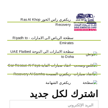
ريكفري راس الخور Ras Al Khop
Recovery
سطحة الرياض الى الامارات - Riyadh to
Emirates
سطحة الامارات الى الدوحة UAE Flatbed
to Doha
انقاذ سيارات الفاية Car Rescue Al-Faya
ريكفري السمحة Recovery Al Samha
ريكفري الشهامة
اشترك لكل جديد
Email