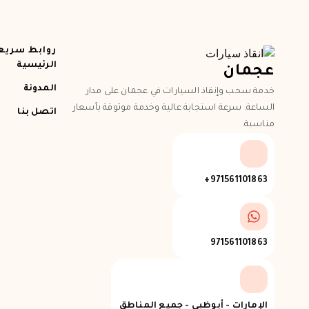
روابط سريع
الرئيسية
عجمان
المدونة
خدمة سحب وإنقاذ السيارات في عجمان على مدار
الساعة. سرعة استجابة عالية وخدمة موثوقة بأسعار
اتصل بنا
مناسبة.
971561101863+
971561101863
الإمارات - أبوظبي - جميع المناطق