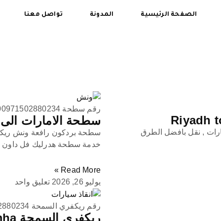
الصفحة الرئيسية
المدونة
تواصل معنا
رقم سطحة 00971502880234
سطحة الامارات الى الدوحة to Doha
ارات , نقل بافضل الطرق
سطحة بردكون رافعة ونش ريكفر
خدمة سطحة هدرليك فل داون م
Read More »
يوليو 26, 2026
تعليق واحد
رقم ريكفري السمحة 0971502880234
ريكفري السمحة Recovery Al Samha