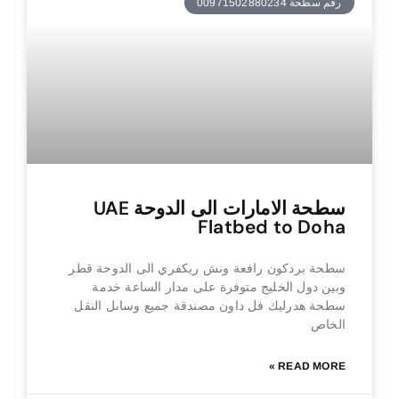
رقم سطحة 00971502880234
سطحة الامارات الى الدوحة UAE
Flatbed to Doha
سطحة بردكون رافعة ونش ريكفري الى الدوحة قطر
وبين دول الخليج متوفرة على مدار الساعة خدمة
سطحة هدرليك فل داون مصندقة جميع وساىل النقل
الخاص
READ MORE »