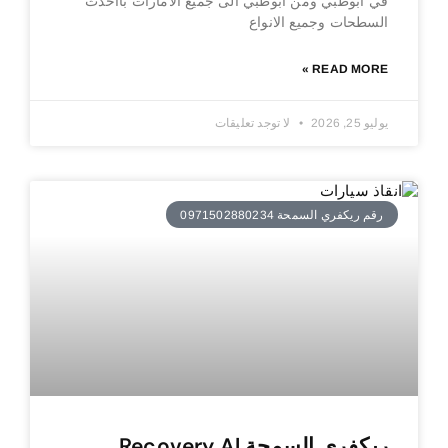
في ابوظبي ومن ابوظبي الى جميع الامارات بااحدث
السطحات وجميع الانواع
READ MORE »
يوليو 25, 2026
لا توجد تعليقات
رقم ريكفري السمحة 0971502880234
ريكفري السمحة Recovery Al