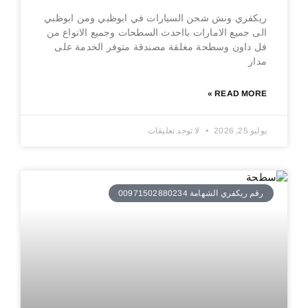
ريكفري ونش شحن السيارات في ابوظبي ومن ابوظبي
الى جميع الامارات بااحدث السطحات وجميع الانواع من
فل داون وسطحة مغلقة مصندقة متوفر الخدمة على
مدار
READ MORE »
يوليو 25, 2026
لا توجد تعليقات
رقم ريكفري الشهامة 00971502880234