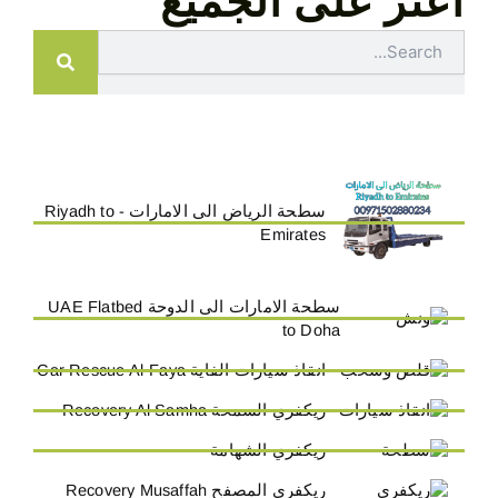
اعثر على الجميع
Search
سطحة الرياض الى الامارات - Riyadh to
Emirates
سطحة الامارات الى الدوحة UAE Flatbed
to Doha
انقاذ سيارات الفاية Car Rescue Al-Faya
ريكفري السمحة Recovery Al Samha
ريكفري الشهامة
ريكفري المصفح Recovery Musaffah