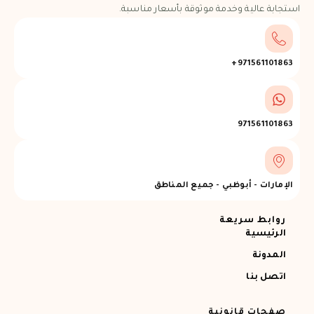
استجابة عالية وخدمة موثوقة بأسعار مناسبة.
971561101863+
971561101863
الإمارات - أبوظبي - جميع المناطق
روابط سريعة
الرئيسية
المدونة
اتصل بنا
صفحات قانونية