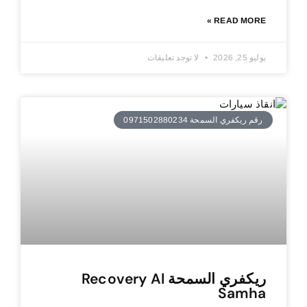
READ MORE »
يوليو 25, 2026
لا توجد تعليقات
رقم ريكفري السمحة 0971502880234
ريكفري السمحة Recovery Al
Samha