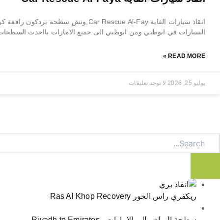
انقاذ سيارات الفاية Car Rescue Al-Fay,ونش سط
السيارات في ابوظبي ومن ابوظبي الى جميع الامارات بااحدث السطحات و
READ MORE »
يوليو 25, 2026
لا توجد تعليقات
Searc
ريكفري راس الخور Ras Al Khop Recovery
سطحة الرياض الى الامارات - Riyadh to Emirates