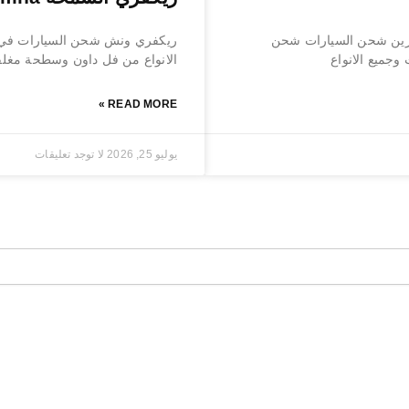
حة بردكون رافعة كرين شحن السيارات شحن
ريكفري ونش شحن السيارات في ا
جميع الانواع
الانواع من فل داون وسطحة مغلق
READ MORE »
يوليو 25, 2026
لا توجد تعليقات