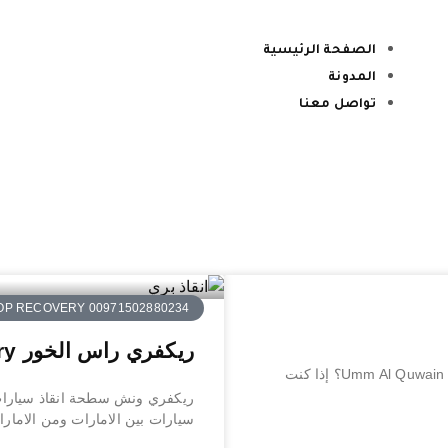
الصفحة الرئيسية
المدونة
تواصل معنا
OP RECOVERY 00971502880234
ريكفري راس الخور Ras Al Khop Recovery
ونش ام القيوين Umm Al Quwain winch ما هو ونش أم القيوين Umm Al Quwain winch؟ إذا كنت
ريكفري ونش سطحة انقاذ سيارا
سيارات بين الامارات ومن الامار