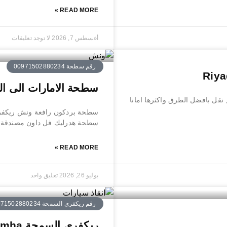
READ MORE »
أغسطس 7, 2026
لا توجد تعليقات
رقم سطحة 00971502880234
سطحة الامارات الى الدوحة ed to Doha
نقل بافضل الطرق واكثرها امانا
سطحة بردكون رافعة ونش ريكفري 
سطحة هدرليك فل داون مصندقة ج
READ MORE »
يوليو 26, 2026
تعليق واحد
رقم ريكفري السمحة 0971502880234
ريكفري السمحة Recovery Al Samha