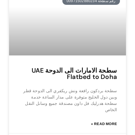
رقم سطحة 00971502880234
سطحة الامارات الى الدوحة UAE
Flatbed to Doha
سطحة بردكون رافعة ونش ريكفري الى الدوحة قطر
وبين دول الخليج متوفرة على مدار الساعة خدمة
سطحة هدرليك فل داون مصندقة جميع وساىل النقل
الخاص
READ MORE »