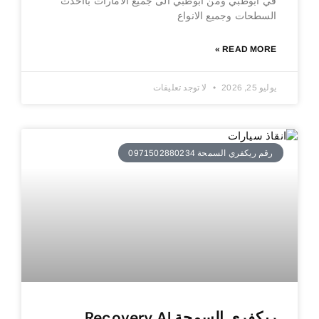
في ابوظبي ومن ابوظبي الى جميع الامارات بااحدث
السطحات وجميع الانواع
READ MORE »
يوليو 25, 2026
لا توجد تعليقات
رقم ريكفري السمحة 0971502880234
ريكفري السمحة Recovery Al