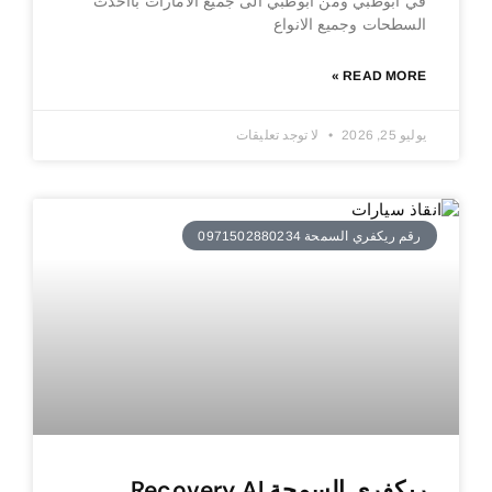
في ابوظبي ومن ابوظبي الى جميع الامارات بااحدث
السطحات وجميع الانواع
READ MORE »
يوليو 25, 2026
لا توجد تعليقات
رقم ريكفري السمحة 0971502880234
ريكفري السمحة Recovery Al