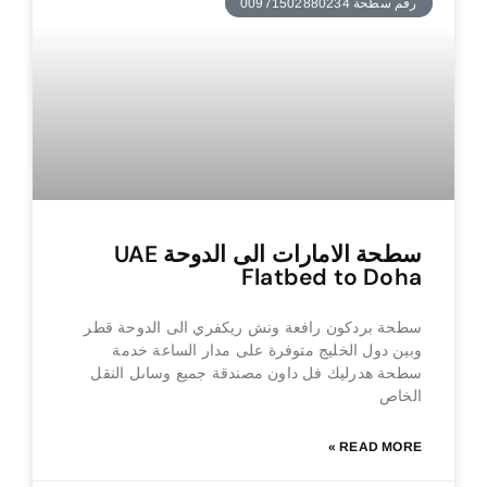
رقم سطحة 00971502880234
سطحة الامارات الى الدوحة UAE
Flatbed to Doha
سطحة بردكون رافعة ونش ريكفري الى الدوحة قطر
وبين دول الخليج متوفرة على مدار الساعة خدمة
سطحة هدرليك فل داون مصندقة جميع وساىل النقل
الخاص
READ MORE »