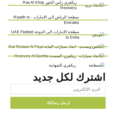
ريكفري راس الخور Ras Al Khop
Recovery
سطحة الرياض الى الامارات - Riyadh to
Emirates
سطحة الامارات الى الدوحة UAE Flatbed
to Doha
انقاذ سيارات الفاية Car Rescue Al-Faya
ريكفري السمحة Recovery Al Samha
ريكفري الشهامة
اشترك لكل جديد
Email
ارسل رسالتك