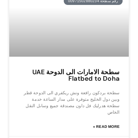
رقم سطحة 00971502880234
سطحة الامارات الى الدوحة UAE
Flatbed to Doha
سطحة بردكون رافعة ونش ريكفري الى الدوحة قطر
وبين دول الخليج متوفرة على مدار الساعة خدمة
سطحة هدرليك فل داون مصندقة جميع وساىل النقل
الخاص
READ MORE »