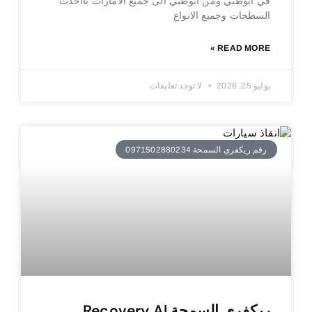
في ابوظبي ومن ابوظبي الى جميع الامارات بااحدث
السطحات وجميع الانواع
READ MORE »
يوليو 25, 2026
لا توجد تعليقات
رقم ريكفري السمحة 0971502880234
ريكفري السمحة Recovery Al