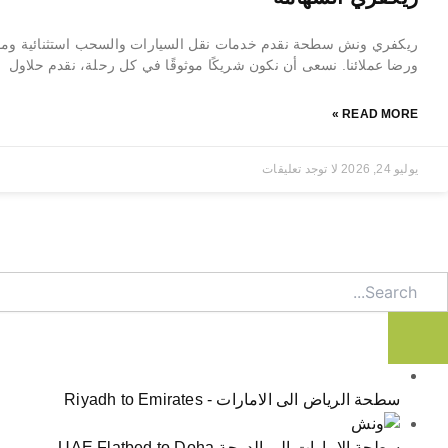
ريكفري ونش سطحة نقدم خدمات نقل السيارات والسحب استثنائية ومو
ورضا عملائنا. نسعى أن نكون شريكًا موثوقًا في كل رحلة، نقدم حلاول
READ MORE »
يوليو 24, 2026
لا توجد تعليقات
Searc
سطحة الرياض الى الامارات - Riyadh to Emirates
سطحة الامارات الى الدوحة UAE Flatbed to Doha