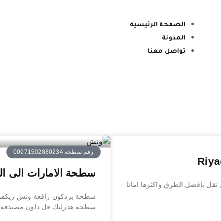
الصفحة الرئيسية
المدونة
تواصل معنا
رقم سطحة 00971502880234
سطحة الامارات الى الدوحة ed to Doha
نقل بافضل الطرق واكثرها امانا
سطحة بردكون رافعة ونش ريكفري 
سطحة هدرليك فل داون مصندقة ج