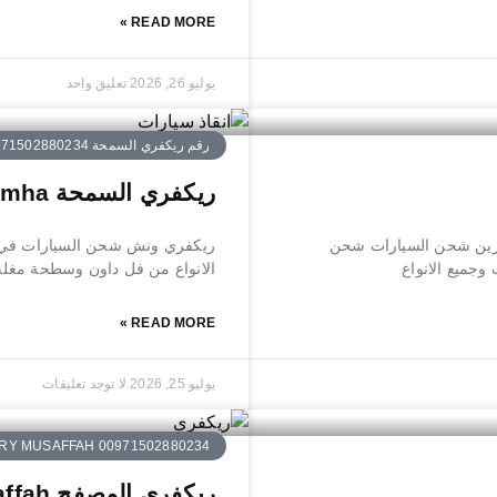
READ MORE »
يوليو 26, 2026
تعليق واحد
رقم ريكفري السمحة 0971502880234
ريكفري السمحة Recovery Al Samha
حة بردكون رافعة كرين شحن السيارات شحن
ريكفري ونش شحن السيارات في ا
جميع الانواع
الانواع من فل داون وسطحة مغلق
READ MORE »
يوليو 25, 2026
لا توجد تعليقات
Y MUSAFFAH 00971502880234
ريكفري المصفح Recovery Musaffah