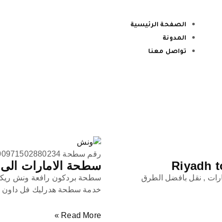
الصفحة الرئيسية
المدونة
تواصل معنا
رقم سطحة 00971502880234
سطحة الامارات الى الدوحة to Doha
ارات , نقل بافضل الطرق
سطحة بردكون رافعة ونش ريكفر
خدمة سطحة هدرليك فل داون م
Read More »