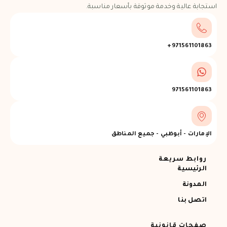
استجابة عالية وخدمة موثوقة بأسعار مناسبة.
971561101863+
971561101863
الإمارات - أبوظبي - جميع المناطق
روابط سريعة
الرئيسية
المدونة
اتصل بنا
صفحات قانونية