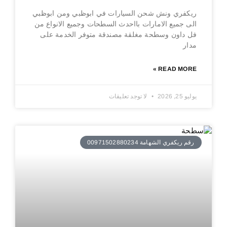
ريكفري ونش شحن السيارات في ابوظبي ومن ابوظبي
الى جميع الامارات بااحدث السطحات وجميع الانواع من
فل داون وسطحة مغلقة مصندقة متوفر الخدمة على
مدار
READ MORE »
يوليو 25, 2026
لا توجد تعليقات
رقم ريكفري الشهامة 00971502880234