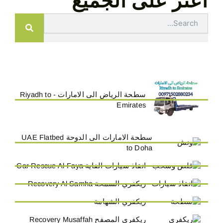
اعثر على الجميع
Search
سطحة الرياض الى الامارات - Riyadh to
Emirates
سطحة الامارات الى الدوحة UAE Flatbed
to Doha
انقاذ سيارات الفاية Car Rescue Al-Faya
ريكفري السمحة Recovery Al Samha
ريكفري الشهامة
ريكفري المصفح Recovery Musaffah