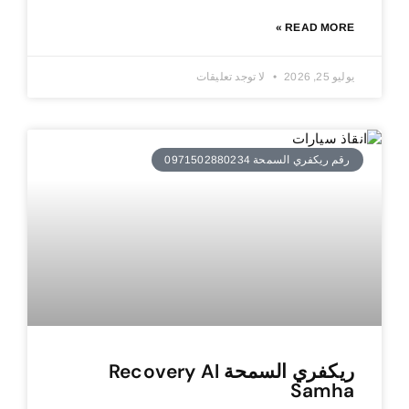
READ MORE »
يوليو 25, 2026
لا توجد تعليقات
رقم ريكفري السمحة 0971502880234
ريكفري السمحة Recovery Al
Samha