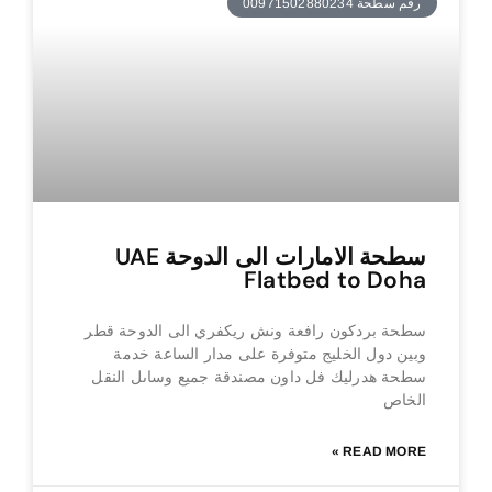
رقم سطحة 00971502880234
سطحة الامارات الى الدوحة UAE
Flatbed to Doha
سطحة بردكون رافعة ونش ريكفري الى الدوحة قطر
وبين دول الخليج متوفرة على مدار الساعة خدمة
سطحة هدرليك فل داون مصندقة جميع وساىل النقل
الخاص
READ MORE »