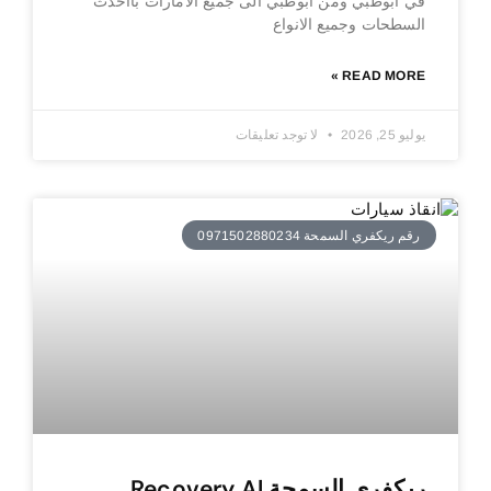
في ابوظبي ومن ابوظبي الى جميع الامارات بااحدث
السطحات وجميع الانواع
READ MORE »
يوليو 25, 2026
لا توجد تعليقات
رقم ريكفري السمحة 0971502880234
ريكفري السمحة Recovery Al