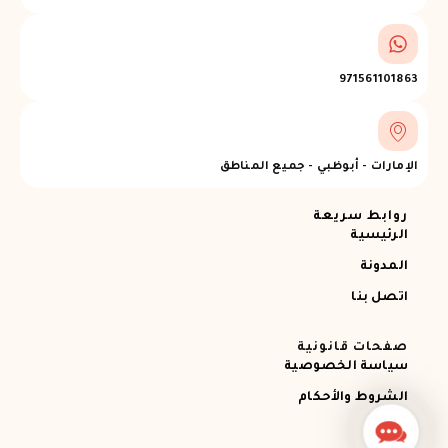
971561101863
الإمارات - أبوظبي - جميع المناطق
روابط سريعة
الرئيسية
المدونة
اتصل بنا
صفحات قانونية
سياسة الخصوصية
الشروط والأحكام
Contact
Us