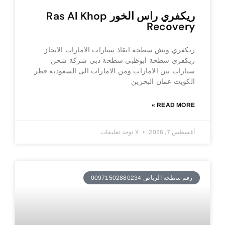
ريكفري راس الخور Ras Al Khop
Recovery
ريكفري ونش سطحة انقاذ سيارات الامارات الانجاز
ريكفري سطحة ابوظبي سطحة دبي شركة شحن
سيارات بين الامارات ومن الامارات الى السعودية قطر
الكويت عمان البحرين
READ MORE »
أغسطس 7, 2026
لا توجد تعليقات
رقم سطحة الرياض 00971502880234