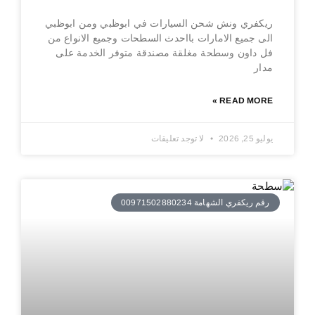
ريكفري ونش شحن السيارات في ابوظبي ومن ابوظبي
الى جميع الامارات بااحدث السطحات وجميع الانواع من
فل داون وسطحة مغلقة مصندقة متوفر الخدمة على
مدار
READ MORE »
يوليو 25, 2026
لا توجد تعليقات
رقم ريكفري الشهامة 00971502880234