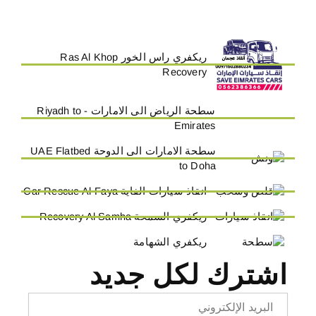
ريكفري راس الخور Ras Al Khop
Recovery
سطحة الرياض الى الامارات - Riyadh to
Emirates
سطحة الامارات الى الدوحة UAE Flatbed
to Doha
انقاذ سيارات الفاية Car Rescue Al-Faya
ريكفري السمحة Recovery Al Samha
ريكفري الشهامة
اشترك لكل جديد
Email