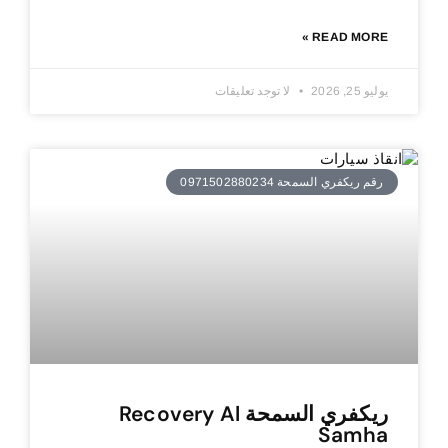
READ MORE »
يوليو 25, 2026
لا توجد تعليقات
رقم ريكفري السمحة 0971502880234
ريكفري السمحة Recovery Al
Samha