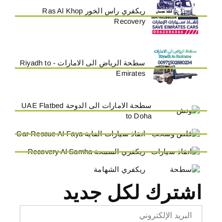
ريكفري راس الخور Ras Al Khop
Recovery
سطحة الرياض الى الامارات - Riyadh to
Emirates
سطحة الامارات الى الدوحة UAE Flatbed
to Doha
انقاذ سيارات الفاية Car Rescue Al-Faya
ريكفري السمحة Recovery Al Samha
ريكفري الشهامة
اشترك لكل جديد
Email