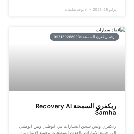
يوليو 25, 2026
لا توجد تعليقات
رقم ريكفري السمحة 0971502880234
ريكفري السمحة Recovery Al
Samha
ريكفري ونش شحن السيارات في ابوظبي ومن ابوظبي
الى جميع الامارات بااحدث السطحات وجميع الانواع من