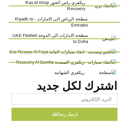
ريكفري راس الخور Ras Al Khop
Recovery
سطحة الرياض الى الامارات - Riyadh to
Emirates
سطحة الامارات الى الدوحة UAE Flatbed
to Doha
انقاذ سيارات الفاية Car Rescue Al-Faya
ريكفري السمحة Recovery Al Samha
ريكفري الشهامة
اشترك لكل جديد
Email
ارسل رسالتك