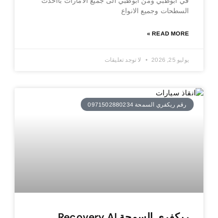
في ابوظبي ومن ابوظبي الى جميع الامارات بااحدث
السطحات وجميع الانواع
READ MORE »
يوليو 25, 2026
لا توجد تعليقات
رقم ريكفري السمحة 0971502880234
ريكفري السمحة Recovery Al