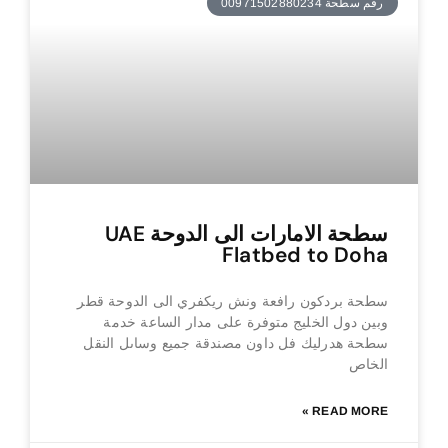
رقم سطحة 00971502880234
سطحة الامارات الى الدوحة UAE
Flatbed to Doha
سطحة بردكون رافعة ونش ريكفري الى الدوحة قطر
وبين دول الخليج متوفرة على مدار الساعة خدمة
سطحة هدرليك فل داون مصندقة جميع وساىل النقل
الخاص
READ MORE »