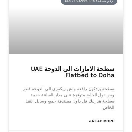
رقم سطحة 00971502880234
سطحة الامارات الى الدوحة UAE
Flatbed to Doha
سطحة بردكون رافعة ونش ريكفري الى الدوحة قطر
وبين دول الخليج متوفرة على مدار الساعة خدمة
سطحة هدرليك فل داون مصندقة جميع وساىل النقل
الخاص
READ MORE »