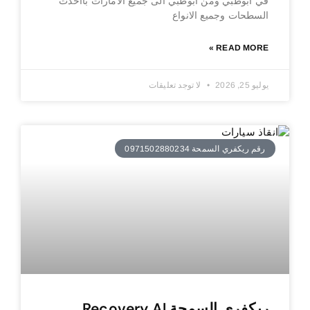
في ابوظبي ومن ابوظبي الى جميع الامارات بااحدث
السطحات وجميع الانواع
READ MORE »
يوليو 25, 2026
لا توجد تعليقات
رقم ريكفري السمحة 0971502880234
ريكفري السمحة Recovery Al