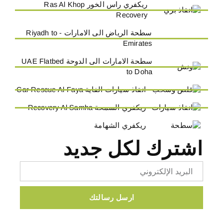
ريكفري راس الخور Ras Al Khop
Recovery
سطحة الرياض الى الامارات - Riyadh to
Emirates
سطحة الامارات الى الدوحة UAE Flatbed
to Doha
انقاذ سيارات الفاية Car Rescue Al-Faya
ريكفري السمحة Recovery Al Samha
ريكفري الشهامة
اشترك لكل جديد
Email
ارسل رسالتك