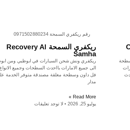
رقم ريكفري السمحة 0971502880234
Car
ريكفري السمحة Recovery Al
Samha
Car Rescue ,ونش سطحة
ريكفري ونش شحن السيارات في ابوظبي ومن ابو
رات
الى جميع الامارات بااحدث السطحات وجميع الانواع
دث
فل داون وسطحة مغلقة مصندقة متوفر الخدمة عل
مدار
Read More »
يوليو 25, 2026
لا توجد تعليقات