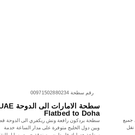
رقم سطحة 00971502880234
سطحة الامارات الى الدوحة E
Flatbed to Doha
 جميع
سطحة بردكون رافعة ونش ريكفري الى الدوحة قط
 نقل
وبين دول الخليج متوفرة على مدار الساعة خدمة
سطحة هدرليك فل داون مصندقة جميع وساىل النق