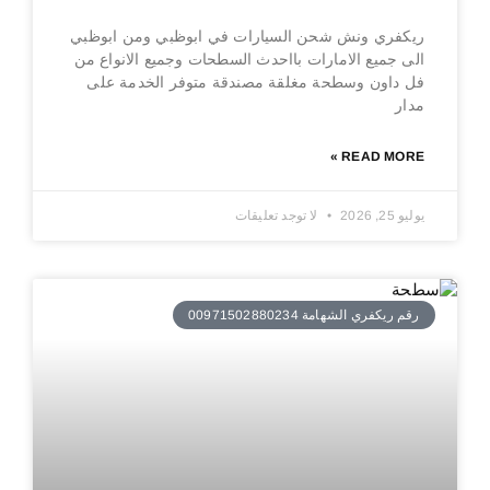
ريكفري ونش شحن السيارات في ابوظبي ومن ابوظبي
الى جميع الامارات بااحدث السطحات وجميع الانواع من
فل داون وسطحة مغلقة مصندقة متوفر الخدمة على
مدار
READ MORE »
يوليو 25, 2026
لا توجد تعليقات
رقم ريكفري الشهامة 00971502880234