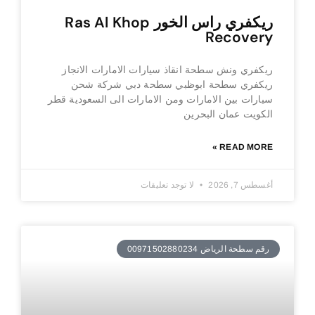
ريكفري راس الخور Ras Al Khop
Recovery
ريكفري ونش سطحة انقاذ سيارات الامارات الانجاز
ريكفري سطحة ابوظبي سطحة دبي شركة شحن
سيارات بين الامارات ومن الامارات الى السعودية قطر
الكويت عمان البحرين
READ MORE »
أغسطس 7, 2026
لا توجد تعليقات
رقم سطحة الرياض 00971502880234