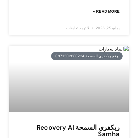
READ MORE »
يوليو 25, 2026
لا توجد تعليقات
رقم ريكفري السمحة 0971502880234
ريكفري السمحة Recovery Al
Samha