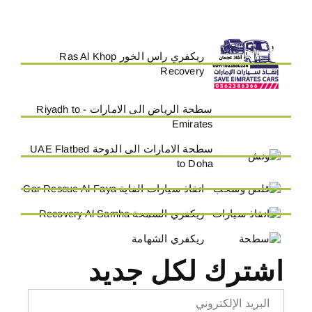
ريكفري راس الخور Ras Al Khop
Recovery
سطحة الرياض الى الامارات - Riyadh to
Emirates
سطحة الامارات الى الدوحة UAE Flatbed
to Doha
انقاذ سيارات الفاية Car Rescue Al-Faya
ريكفري السمحة Recovery Al Samha
ريكفري الشهامة
اشترك لكل جديد
Email