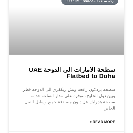
رقم سطحة 00971502880234
سطحة الامارات الى الدوحة UAE
Flatbed to Doha
سطحة بردكون رافعة ونش ريكفري الى الدوحة قطر
وبين دول الخليج متوفرة على مدار الساعة خدمة
سطحة هدرليك فل داون مصندقة جميع وساىل النقل
الخاص
READ MORE »