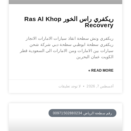
ريكفري راس الخور Ras Al Khop
Recovery
ريكفري ونش سطحة انقاذ سيارات الامارات الانجاز
ريكفري سطحة ابوظبي سطحة دبي شركة شحن
سيارات بين الامارات ومن الامارات الى السعودية قطر
الكويت عمان البحرين
READ MORE »
أغسطس 7, 2026
لا توجد تعليقات
رقم سطحة الرياض 00971502880234