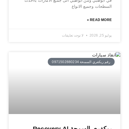
في ابوظبي ومن ابوظبي الى جميع الامارات بااحدث
السطحات وجميع الانواع
READ MORE »
يوليو 25, 2026
لا توجد تعليقات
رقم ريكفري السمحة 0971502880234
ريكفري السمحة Recovery Al