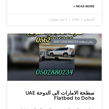
READ MORE »
أغسطس 2, 2026
لا توجد تعليقات
رقم سطحة 00971502880234
سطحة الامارات الى الدوحة UAE
Flatbed to Doha