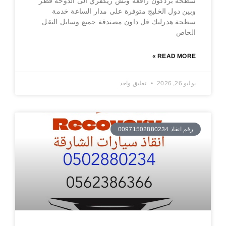
سطحة بردكون رافعة ونش ريكفري الى الدوحة قطر
وبين دول الخليج متوفرة على مدار الساعة خدمة
سطحة هدرليك فل داون مصندقة جميع وساىل النقل
الخاص
READ MORE »
يوليو 26, 2026
تعليق واحد
رقم انقاذ 00971502880234