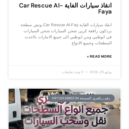
انقاذ سيارات الفاية Car Rescue Al-
Faya
انقاذ سيارات الفاية Car Rescue Al-Fay,ونش سطحة
بردكون رافعة كرين شحن السيارات شحن السيارات
في ابوظبي ومن ابوظبي الى جميع الامارات بااحدث
السطحات وجميع الانواع
READ MORE »
يوليو 25, 2026
لا توجد تعليقات
رقم ريكفري السمحة 0971502880234