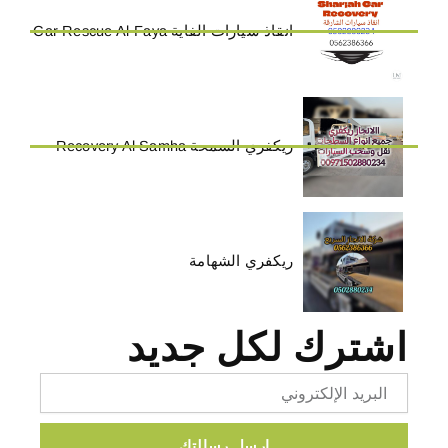
انقاذ سيارات الفاية Car Rescue Al-Faya
ريكفري السمحة Recovery Al Samha
ريكفري الشهامة
اشترك لكل جديد
Email
ارسل رسالتك