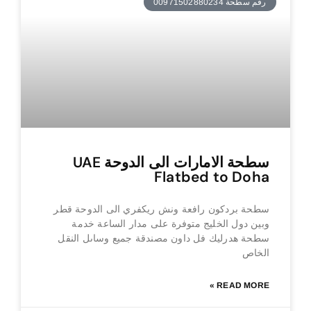
رقم سطحة 00971502880234
سطحة الامارات الى الدوحة UAE
Flatbed to Doha
سطحة بردكون رافعة ونش ريكفري الى الدوحة قطر
وبين دول الخليج متوفرة على مدار الساعة خدمة
سطحة هدرليك فل داون مصندقة جميع وساىل النقل
الخاص
READ MORE »