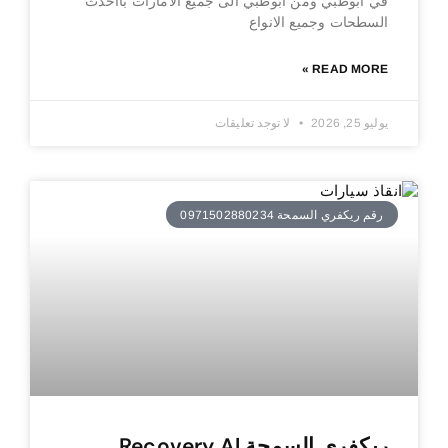
في ابوظبي ومن ابوظبي الى جميع الامارات بااحدث
السطحات وجميع الانواع
READ MORE »
يوليو 25, 2026
لا توجد تعليقات
رقم ريكفري السمحة 0971502880234
ريكفري السمحة Recovery Al