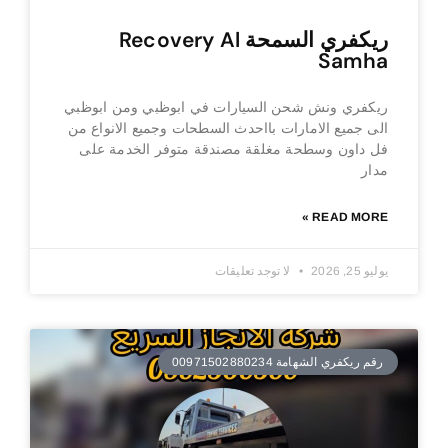
ريكفري السمحة Recovery Al
Samha
ريكفري ونش شحن السيارات في ابوظبي ومن ابوظبي
الى جميع الامارات بااحدث السطحات وجميع الانواع من
فل داون وسطحة مغلقة مصندقة متوفر الخدمة على
مدار
READ MORE »
يوليو 25, 2026
لا توجد تعليقات
رقم ريكفري الشهامة 00971502880234