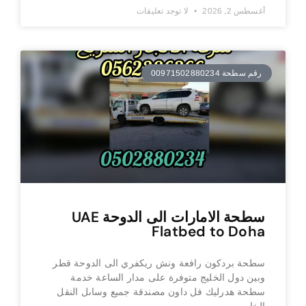
أغسطس 2, 2026
لا توجد تعليقات
رقم سطحة 00971502880234
سطحة الامارات الى الدوحة UAE
Flatbed to Doha
سطحة بردكون رافعة ونش ريكفري الى الدوحة قطر
وبين دول الخليج متوفرة على مدار الساعة خدمة
سطحة هدرليك فل داون مصندقة جميع وساىل النقل
الخاص