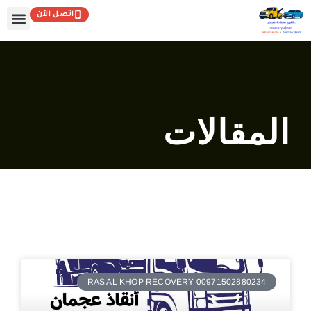
خطي
اتصل الآن
لى
لمحتوى
المقالات
RAS AL KHOP RECOVERY 00971502880234