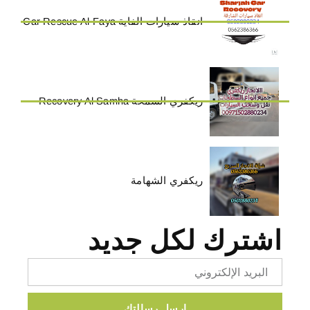
انقاذ سيارات الفاية Car Rescue Al-Faya
ريكفري السمحة Recovery Al Samha
ريكفري الشهامة
اشترك لكل جديد
Email
ارسل رسالتك