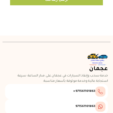
عجمان
خدمة سحب وإنقاذ السيارات في عجمان على مدار الساعة. سرعة
استجابة عالية وخدمة موثوقة بأسعار مناسبة.
971561101863+
971561101863