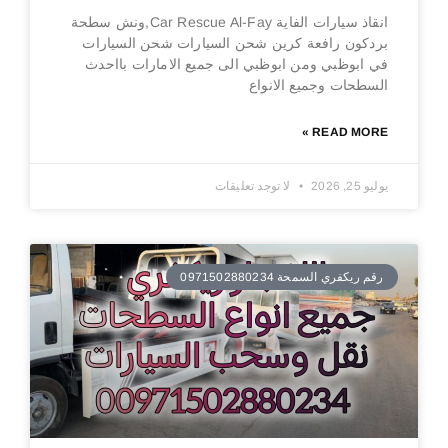
انقاذ سيارات الفاية Car Rescue Al-Fay,ونش سطحة
بردكون رافعة كرين شحن السيارات شحن السيارات
في ابوظبي ومن ابوظبي الى جميع الامارات بااحدث
السطحات وجميع الانواع
READ MORE »
يوليو 25, 2026
لا توجد تعليقات
رقم ريكفري السمحة 0971502880234