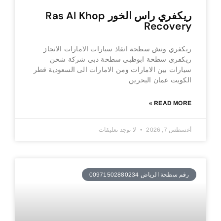
ريكفري راس الخور Ras Al Khop
Recovery
ريكفري ونش سطحة انقاذ سيارات الامارات الانجاز
ريكفري سطحة ابوظبي سطحة دبي شركة شحن
سيارات بين الامارات ومن الامارات الى السعودية قطر
الكويت عمان البحرين
READ MORE »
أغسطس 7, 2026
لا توجد تعليقات
رقم سطحة الرياض 00971502880234