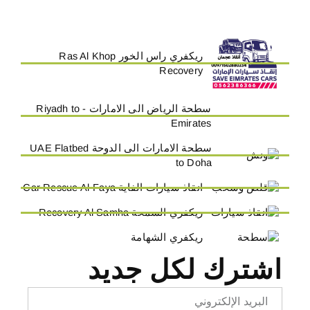
ريكفري راس الخور Ras Al Khop
Recovery
سطحة الرياض الى الامارات - Riyadh to
Emirates
سطحة الامارات الى الدوحة UAE Flatbed
to Doha
انقاذ سيارات الفاية Car Rescue Al-Faya
ريكفري السمحة Recovery Al Samha
ريكفري الشهامة
اشترك لكل جديد
Email