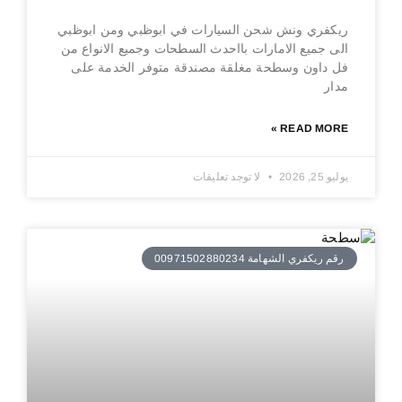
ريكفري ونش شحن السيارات في ابوظبي ومن ابوظبي
الى جميع الامارات بااحدث السطحات وجميع الانواع من
فل داون وسطحة مغلقة مصندقة متوفر الخدمة على
مدار
READ MORE »
يوليو 25, 2026
لا توجد تعليقات
رقم ريكفري الشهامة 00971502880234