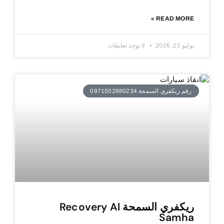
READ MORE »
يوليو 25, 2026
لا توجد تعليقات
رقم ريكفري السمحة 0971502880234
ريكفري السمحة Recovery Al
Samha