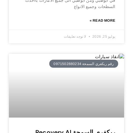
في ابوظبي ومن ابوظبي الى جميع الامارات بااحدث
السطحات وجميع الانواع
READ MORE »
يوليو 25, 2026
لا توجد تعليقات
رقم ريكفري السمحة 0971502880234
ريكفري السمحة Recovery Al