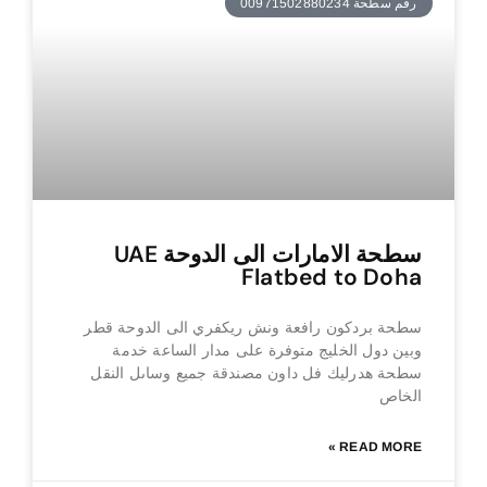
رقم سطحة 00971502880234
سطحة الامارات الى الدوحة UAE
Flatbed to Doha
سطحة بردكون رافعة ونش ريكفري الى الدوحة قطر
وبين دول الخليج متوفرة على مدار الساعة خدمة
سطحة هدرليك فل داون مصندقة جميع وساىل النقل
الخاص
READ MORE »