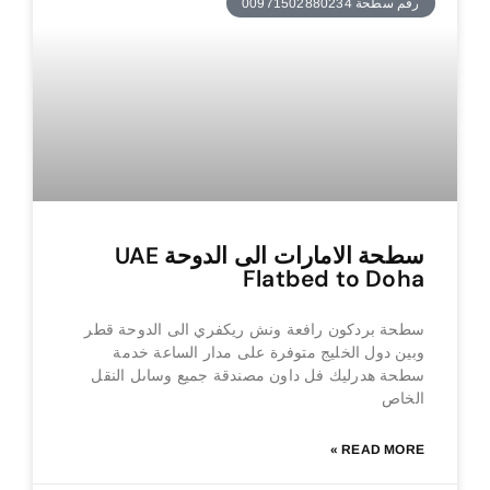
رقم سطحة 00971502880234
سطحة الامارات الى الدوحة UAE
Flatbed to Doha
سطحة بردكون رافعة ونش ريكفري الى الدوحة قطر
وبين دول الخليج متوفرة على مدار الساعة خدمة
سطحة هدرليك فل داون مصندقة جميع وساىل النقل
الخاص
READ MORE »