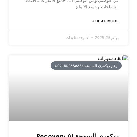
في ابوظبي ومن ابوظبي الى جميع الامارات بااحدث
السطحات وجميع الانواع
READ MORE »
يوليو 25, 2026
لا توجد تعليقات
رقم ريكفري السمحة 0971502880234
ريكفري السمحة Recovery Al