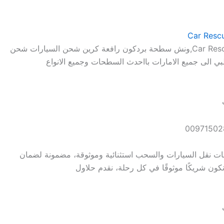
انقاذ سيارات الفاية Car Rescue Al-Fay,ونش سطحة بردكون رافعة كرين شحن السيارات شحن
ي الى جميع الامارات بااحدث السطحات وجميع الانواع
 نقل السيارات والسحب استثنائية وموثوقة، مضمونة لضمان
كون شريكًا موثوقًا في كل رحلة، نقدم حلاول