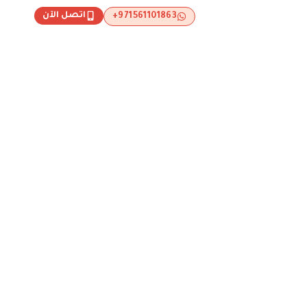
اتصل الآن
971561101863+