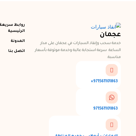
روابط سريعة
الرئيسية
عجمان
المدونة
خدمة سحب وإنقاذ السيارات في عجمان على مدار
الساعة. سرعة استجابة عالية وخدمة موثوقة بأسعار
اتصل بنا
مناسبة.
971561101863+
971561101863