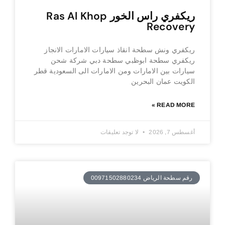
ريكفري راس الخور Ras Al Khop
Recovery
ريكفري ونش سطحة انقاذ سيارات الامارات الانجاز
ريكفري سطحة ابوظبي سطحة دبي شركة شحن
سيارات بين الامارات ومن الامارات الى السعودية قطر
الكويت عمان البحرين
READ MORE »
أغسطس 7, 2026
لا توجد تعليقات
رقم سطحة الرياض 00971502880234