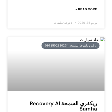
READ MORE »
يوليو 25, 2026
لا توجد تعليقات
رقم ريكفري السمحة 0971502880234
ريكفري السمحة Recovery Al
Samha