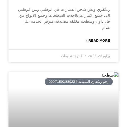
ريكفري ونش شحن السيارات في ابوظبي ومن ابوظبي
الى جميع الامارات بااحدث السطحات وجميع الانواع من
فل داون وسطحة مغلقة مصندقة متوفر الخدمة على
مدار
READ MORE »
يوليو 25, 2026
لا توجد تعليقات
رقم ريكفري الشهامة 00971502880234