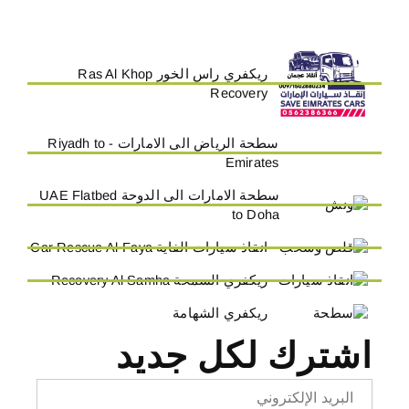
ريكفري راس الخور Ras Al Khop
Recovery
سطحة الرياض الى الامارات - Riyadh to
Emirates
سطحة الامارات الى الدوحة UAE Flatbed
to Doha
انقاذ سيارات الفاية Car Rescue Al-Faya
ريكفري السمحة Recovery Al Samha
ريكفري الشهامة
اشترك لكل جديد
Email