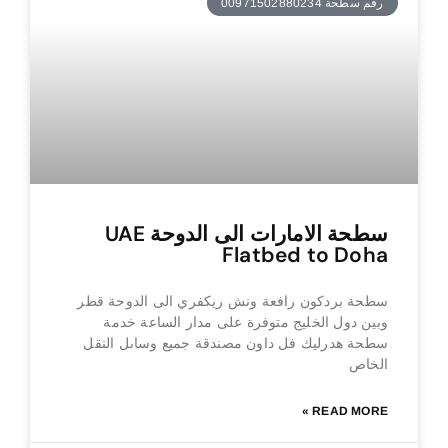
رقم سطحة 00971502880234
سطحة الامارات الى الدوحة UAE
Flatbed to Doha
سطحة بردكون رافعة ونش ريكفري الى الدوحة قطر
وبين دول الخليج متوفرة على مدار الساعة خدمة
سطحة هدرليك فل داون مصندقة جميع وساىل النقل
الخاص
READ MORE »