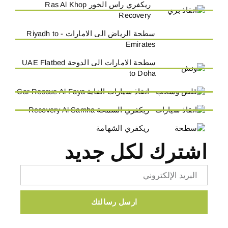
ريكفري راس الخور Ras Al Khop
Recovery
سطحة الرياض الى الامارات - Riyadh to
Emirates
سطحة الامارات الى الدوحة UAE Flatbed
to Doha
انقاذ سيارات الفاية Car Rescue Al-Faya
ريكفري السمحة Recovery Al Samha
ريكفري الشهامة
اشترك لكل جديد
Email
ارسل رسالتك