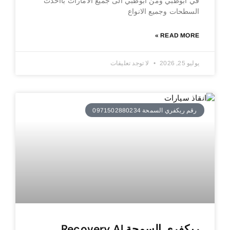
في ابوظبي ومن ابوظبي الى جميع الامارات بااحدث
السطحات وجميع الانواع
READ MORE »
يوليو 25, 2026
لا توجد تعليقات
رقم ريكفري السمحة 0971502880234
ريكفري السمحة Recovery Al