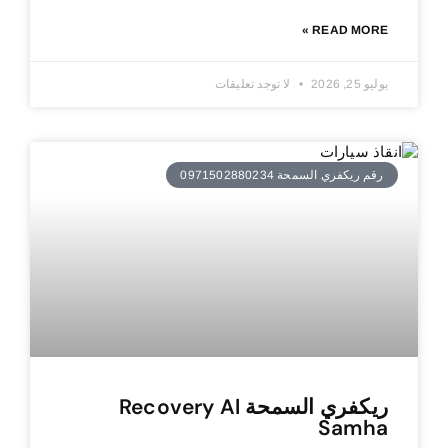
READ MORE »
يوليو 25, 2026
لا توجد تعليقات
رقم ريكفري السمحة 0971502880234
ريكفري السمحة Recovery Al
Samha