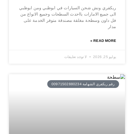
ريكفري ونش شحن السيارات في ابوظبي ومن ابوظبي
الى جميع الامارات بااحدث السطحات وجميع الانواع من
فل داون وسطحة مغلقة مصندقة متوفر الخدمة على
مدار
READ MORE »
يوليو 25, 2026
لا توجد تعليقات
رقم ريكفري الشهامة 00971502880234