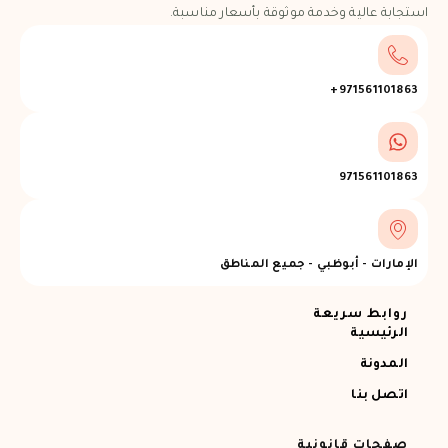
استجابة عالية وخدمة موثوقة بأسعار مناسبة.
971561101863+
971561101863
الإمارات - أبوظبي - جميع المناطق
روابط سريعة
الرئيسية
المدونة
اتصل بنا
صفحات قانونية