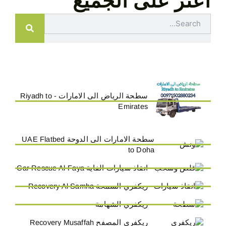
اعثر على الجميع
Search
سطحة الرياض الى الامارات - Riyadh to
Emirates
سطحة الامارات الى الدوحة UAE Flatbed
to Doha
انقاذ سيارات الفاية Car Rescue Al-Faya
ريكفري السمحة Recovery Al Samha
ريكفري الشهامة
ريكفري المصفح Recovery Musaffah