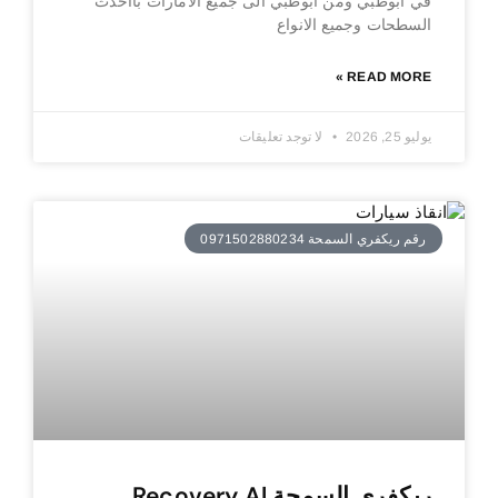
في ابوظبي ومن ابوظبي الى جميع الامارات بااحدث
السطحات وجميع الانواع
READ MORE »
يوليو 25, 2026
لا توجد تعليقات
رقم ريكفري السمحة 0971502880234
ريكفري السمحة Recovery Al