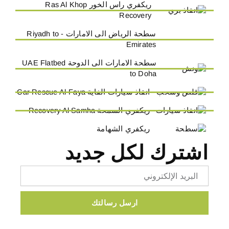
ريكفري راس الخور Ras Al Khop
Recovery
سطحة الرياض الى الامارات - Riyadh to
Emirates
سطحة الامارات الى الدوحة UAE Flatbed
to Doha
انقاذ سيارات الفاية Car Rescue Al-Faya
ريكفري السمحة Recovery Al Samha
ريكفري الشهامة
اشترك لكل جديد
Email
ارسل رسالتك