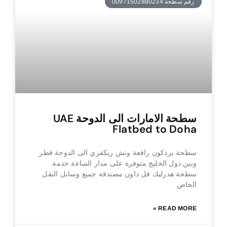
رقم سطحة 00971502880234
سطحة الامارات الى الدوحة UAE
Flatbed to Doha
سطحة بردكون رافعة ونش ريكفري الى الدوحة قطر
وبين دول الخليج متوفرة على مدار الساعة خدمة
سطحة هدرليك فل داون مصندقة جميع وساىل النقل
الخاص
READ MORE »