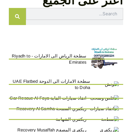
اعثر على الجميع
Search
سطحة الرياض الى الامارات - Riyadh to
Emirates
سطحة الامارات الى الدوحة UAE Flatbed
to Doha
انقاذ سيارات الفاية Car Rescue Al-Faya
ريكفري السمحة Recovery Al Samha
ريكفري الشهامة
ريكفري المصفح Recovery Musaffah