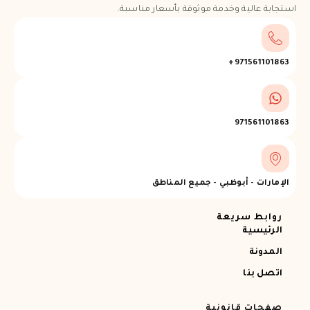
استجابة عالية وخدمة موثوقة بأسعار مناسبة.
971561101863+
971561101863
الإمارات - أبوظبي - جميع المناطق
روابط سريعة
الرئيسية
المدونة
اتصل بنا
صفحات قانونية