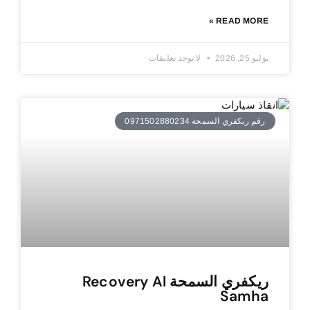
READ MORE »
يوليو 25, 2026
لا توجد تعليقات
رقم ريكفري السمحة 0971502880234
ريكفري السمحة Recovery Al
Samha