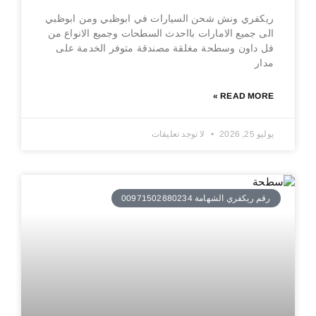
ريكفري ونش شحن السيارات في ابوظبي ومن ابوظبي
الى جميع الامارات بااحدث السطحات وجميع الانواع من
فل داون وسطحة مغلقة مصندقة متوفر الخدمة على
مدار
READ MORE »
يوليو 25, 2026
لا توجد تعليقات
رقم ريكفري الشهامة 00971502880234