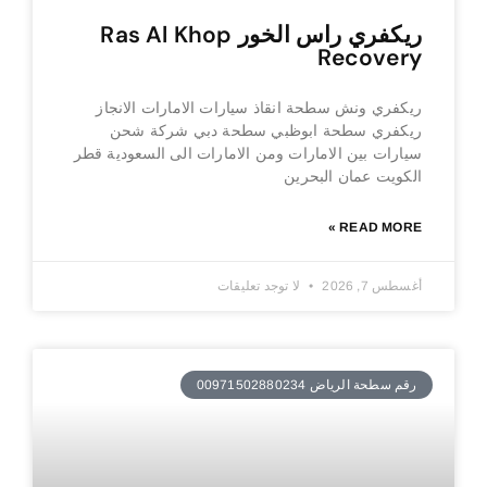
ريكفري راس الخور Ras Al Khop
Recovery
ريكفري ونش سطحة انقاذ سيارات الامارات الانجاز
ريكفري سطحة ابوظبي سطحة دبي شركة شحن
سيارات بين الامارات ومن الامارات الى السعودية قطر
الكويت عمان البحرين
READ MORE »
أغسطس 7, 2026
لا توجد تعليقات
رقم سطحة الرياض 00971502880234