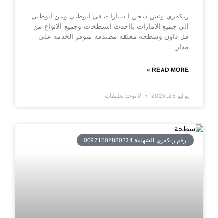
ريكفري ونش شحن السيارات في ابوظبي ومن ابوظبي
الى جميع الامارات بااحدث السطحات وجميع الانواع من
فل داون وسطحة مغلقة مصندقة متوفر الخدمة على
مدار
READ MORE »
يوليو 25, 2026
لا توجد تعليقات
رقم ريكفري الشهامة 00971502880234