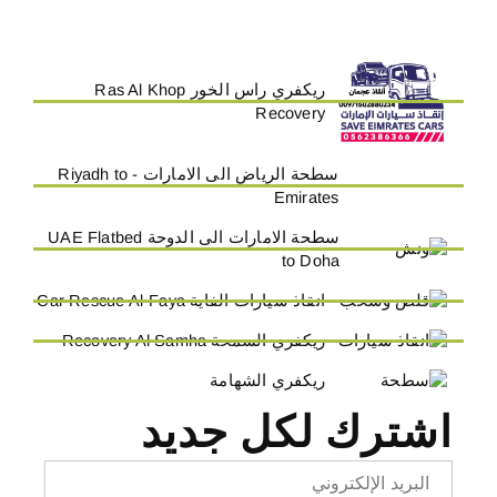
ريكفري راس الخور Ras Al Khop
Recovery
سطحة الرياض الى الامارات - Riyadh to
Emirates
سطحة الامارات الى الدوحة UAE Flatbed
to Doha
انقاذ سيارات الفاية Car Rescue Al-Faya
ريكفري السمحة Recovery Al Samha
ريكفري الشهامة
اشترك لكل جديد
Email