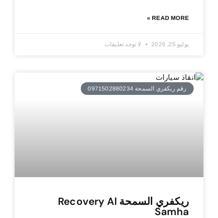
READ MORE »
يوليو 25, 2026
لا توجد تعليقات
رقم ريكفري السمحة 0971502880234
ريكفري السمحة Recovery Al
Samha