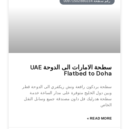
رقم سطحة 00971502880234
سطحة الامارات الى الدوحة UAE
Flatbed to Doha
سطحة بردكون رافعة ونش ريكفري الى الدوحة قطر
وبين دول الخليج متوفرة على مدار الساعة خدمة
سطحة هدرليك فل داون مصندقة جميع وساىل النقل
الخاص
READ MORE »