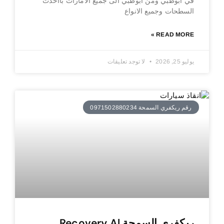
في ابوظبي ومن ابوظبي الى جميع الامارات بااحدث
السطحات وجميع الانواع
READ MORE »
يوليو 25, 2026
لا توجد تعليقات
رقم ريكفري السمحة 0971502880234
ريكفري السمحة Recovery Al