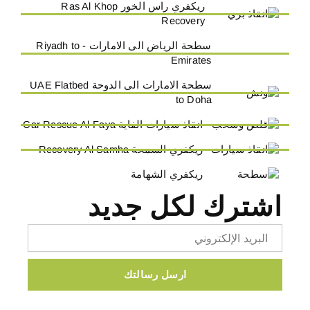
ريكفري راس الخور Ras Al Khop
Recovery
سطحة الرياض الى الامارات - Riyadh to
Emirates
سطحة الامارات الى الدوحة UAE Flatbed
to Doha
انقاذ سيارات الفاية Car Rescue Al-Faya
ريكفري السمحة Recovery Al Samha
ريكفري الشهامة
اشترك لكل جديد
Email
ارسل رسالتك