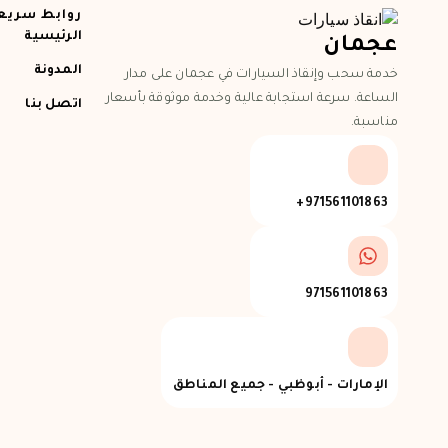
روابط سريع
الرئيسية
عجمان
المدونة
خدمة سحب وإنقاذ السيارات في عجمان على مدار
الساعة. سرعة استجابة عالية وخدمة موثوقة بأسعار
اتصل بنا
مناسبة.
971561101863+
971561101863
الإمارات - أبوظبي - جميع المناطق