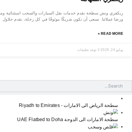
ريكفري ونش سطحة نقدم خدمات نقل السيارات والسحب استثنائية ومو
ورضا عملائنا. نسعى أن نكون شريكًا موثوقًا في كل رحلة، نقدم حلاول
READ MORE »
يوليو 24, 2026
لا توجد تعليقات
Searc
سطحة الرياض الى الامارات - Riyadh to Emirates
سطحة الامارات الى الدوحة UAE Flatbed to Doha