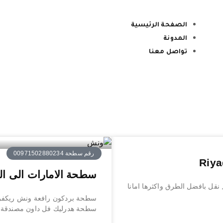
الصفحة الرئيسية
المدونة
تواصل معنا
رقم سطحة 00971502880234
سطحة الامارات الى الدوحة ed to Doha
نقل بافضل الطرق واكثرها امانا
سطحة بردكون رافعة ونش ريكفري 
سطحة هدرليك فل داون مصندقة ج