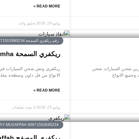
READ MORE »
يوليو 26, 2026
تعليق واحد
رقم ريكفري السمحة 0971502880234
ريكفري السمحة Recovery Al Samha
حة بردكون رافعة كرين شحن السيارات شحن
ريكفري ونش شحن السيارات في ا
جميع الانواع
الانواع من فل داون وسطحة مغلق
READ MORE »
يوليو 25, 2026
لا توجد تعليقات
Y MUSAFFAH 00971502880234
ريكفري المصفح Recovery Musaffah