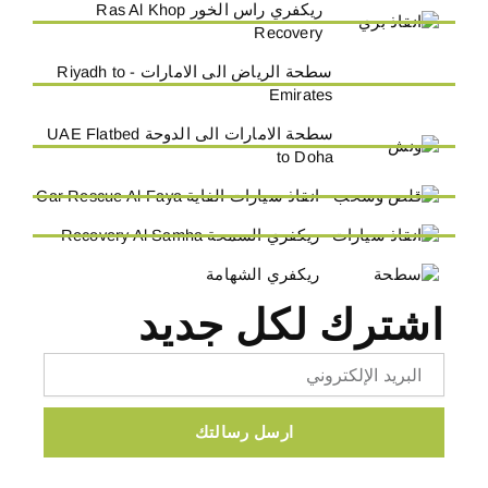
ريكفري راس الخور Ras Al Khop
Recovery
سطحة الرياض الى الامارات - Riyadh to
Emirates
سطحة الامارات الى الدوحة UAE Flatbed
to Doha
انقاذ سيارات الفاية Car Rescue Al-Faya
ريكفري السمحة Recovery Al Samha
ريكفري الشهامة
اشترك لكل جديد
Email
ارسل رسالتك