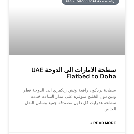
رقم سطحة 00971502880234
سطحة الامارات الى الدوحة UAE
Flatbed to Doha
سطحة بردكون رافعة ونش ريكفري الى الدوحة قطر
وبين دول الخليج متوفرة على مدار الساعة خدمة
سطحة هدرليك فل داون مصندقة جميع وساىل النقل
الخاص
READ MORE »