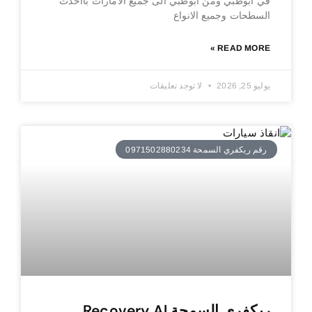
في ابوظبي ومن ابوظبي الى جميع الامارات بااحدث
السطحات وجميع الانواع
READ MORE »
يوليو 25, 2026
لا توجد تعليقات
رقم ريكفري السمحة 0971502880234
ريكفري السمحة Recovery Al