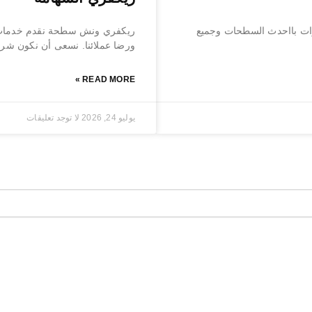
ات بااحدث السطحات وجميع
ريكفري ونش سطحة نقدم خدمات ن
ورضا عملائنا. نسعى أن نكون شريك
READ MORE »
يوليو 24, 2026
لا توجد تعليقات