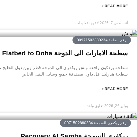
READ MORE »
أغسطس 7, 2026
لا توجد تعليقات
رقم سطحة 00971502880234
سطحة الامارات الى الدوحة UAE Flatbed to Doha
سطحة بردكون رافعة ونش ريكفري الى الدوحة قطر وبين دول الخليج م
سطحة هدرليك فل داون مصندقة جميع وساىل النقل الخاص
READ MORE »
يوليو 26, 2026
تعليق واحد
رقم ريكفري السمحة 0971502880234
ريكفري السمحة Recovery Al Samha