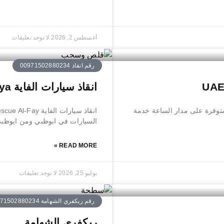
أغسطس 2, 2026
لا توجد تعليقات
رقم انقاذ 00971502880234
انقاذ سيارات الفاية Car Rescue Al-Faya
توفرة على مدار الساعة خدمة
السيارات في ابوظبي ومن ابوظبي 
READ MORE »
يوليو 25, 2026
لا توجد تعليقات
رقم ريكفري الشهامة 00971502880234
ريكفري الشهامة