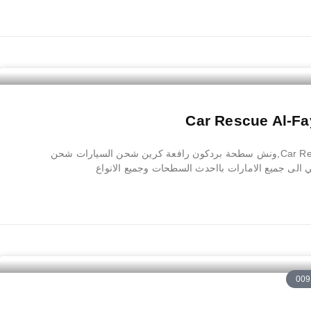
انقاذ سيارات الفاية Car Rescue Al-Fay,ونش سطحة بردكون رافعة كرين شحن السيارات شحن
الى جميع الامارات بااحدث السطحات وجميع الانواع