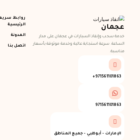
روابط سريع
الرئيسية
عجمان
المدونة
خدمة سحب وإنقاذ السيارات في عجمان على مدار
الساعة. سرعة استجابة عالية وخدمة موثوقة بأسعار
اتصل بنا
مناسبة.
971561101863+
971561101863
الإمارات - أبوظبي - جميع المناطق