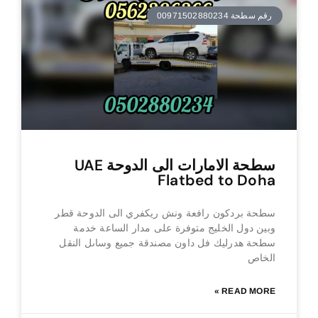
رقم سطحة 00971502880234
سطحة الامارات الى الدوحة UAE
Flatbed to Doha
سطحة بردكون رافعة ونش ريكفري الى الدوحة قطر
وبين دول الخليج متوفرة على مدار الساعة خدمة
سطحة هدرليك فل داون مصندقة جميع وساىل النقل
الخاص
READ MORE »