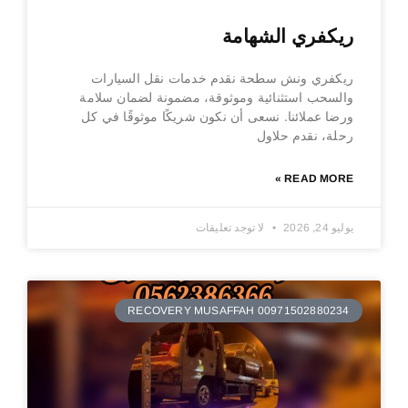
ريكفري الشهامة
ريكفري ونش سطحة نقدم خدمات نقل السيارات
والسحب استثنائية وموثوقة، مضمونة لضمان سلامة
ورضا عملائنا. نسعى أن نكون شريكًا موثوقًا في كل
رحلة، نقدم حلاول
READ MORE »
يوليو 24, 2026
لا توجد تعليقات
RECOVERY MUSAFFAH 00971502880234