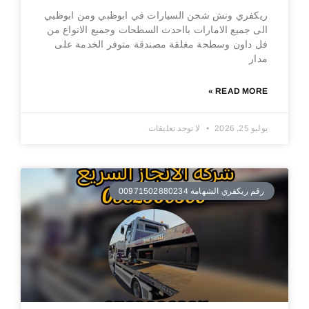
ريكفري ونش شحن السيارات في ابوظبي ومن ابوظبي
الى جميع الامارات بااحدث السطحات وجميع الانواع من
فل داون وسطحة مغلقة مصندقة متوفر الخدمة على
مدار
READ MORE »
يوليو 25, 2026
لا توجد تعليقات
رقم ريكفري الشهامة 00971502880234