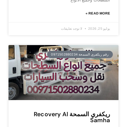
READ MORE »
يوليو 25, 2026
لا توجد تعليقات
رقم ريكفري السمحة 0971502880234
ريكفري السمحة Recovery Al
Samha