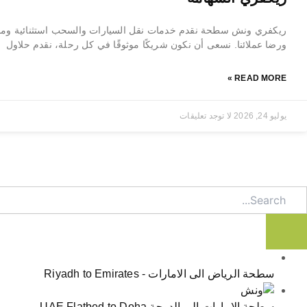
ريكفري ونش سطحة نقدم خدمات نقل السيارات والسحب استثنائية ومو
ورضا عملائنا. نسعى أن نكون شريكًا موثوقًا في كل رحلة، نقدم حلاول
READ MORE »
يوليو 24, 2026
لا توجد تعليقات
Searc
سطحة الرياض الى الامارات - Riyadh to Emirates
سطحة الامارات الى الدوحة UAE Flatbed to Doha