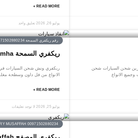
READ MORE »
يوليو 26, 2026
تعليق واحد
رقم ريكفري السمحة 0971502880234
ريكفري السمحة Recovery Al Samha
حة بردكون رافعة كرين شحن السيارات شحن
ريكفري ونش شحن السيارات في ا
جميع الانواع
الانواع من فل داون وسطحة مغلق
READ MORE »
يوليو 25, 2026
لا توجد تعليقات
Y MUSAFFAH 00971502880234
ريكفري المصفح Recovery Musaffah