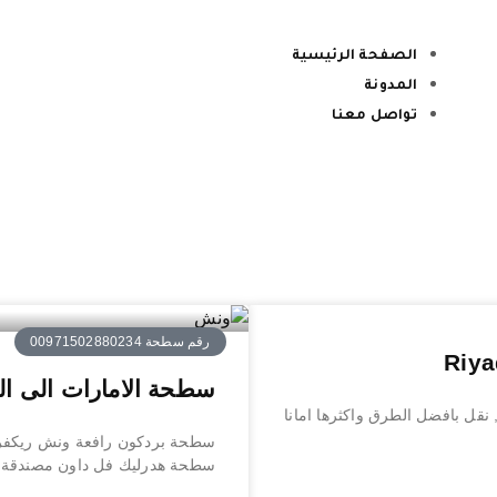
الصفحة الرئيسية
المدونة
تواصل معنا
رقم سطحة 00971502880234
سطحة الامارات الى الدوحة ed to Doha
نقل بافضل الطرق واكثرها امانا
سطحة بردكون رافعة ونش ريكفري 
سطحة هدرليك فل داون مصندقة ج