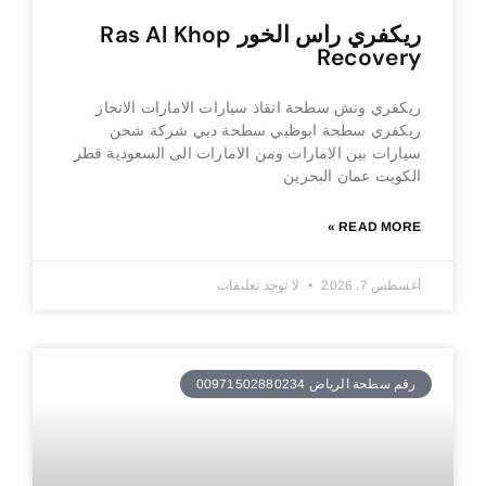
ريكفري راس الخور Ras Al Khop
Recovery
ريكفري ونش سطحة انقاذ سيارات الامارات الانجاز
ريكفري سطحة ابوظبي سطحة دبي شركة شحن
سيارات بين الامارات ومن الامارات الى السعودية قطر
الكويت عمان البحرين
READ MORE »
أغسطس 7, 2026
لا توجد تعليقات
رقم سطحة الرياض 00971502880234