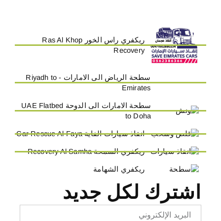
ريكفري راس الخور Ras Al Khop
Recovery
سطحة الرياض الى الامارات - Riyadh to
Emirates
سطحة الامارات الى الدوحة UAE Flatbed
to Doha
انقاذ سيارات الفاية Car Rescue Al-Faya
ريكفري السمحة Recovery Al Samha
ريكفري الشهامة
اشترك لكل جديد
Email