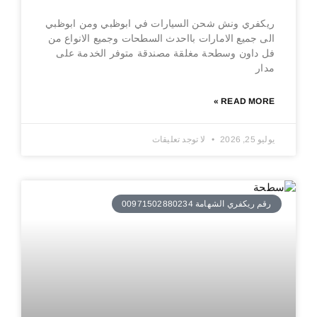
ريكفري ونش شحن السيارات في ابوظبي ومن ابوظبي
الى جميع الامارات بااحدث السطحات وجميع الانواع من
فل داون وسطحة مغلقة مصندقة متوفر الخدمة على
مدار
READ MORE »
يوليو 25, 2026
لا توجد تعليقات
رقم ريكفري الشهامة 00971502880234