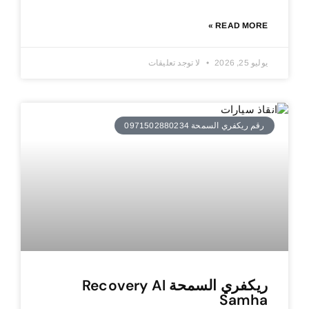
READ MORE »
يوليو 25, 2026
لا توجد تعليقات
رقم ريكفري السمحة 0971502880234
ريكفري السمحة Recovery Al
Samha