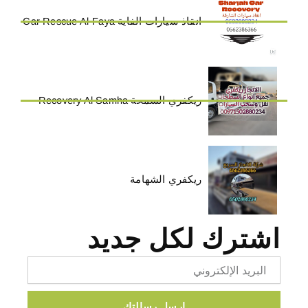
انقاذ سيارات الفاية Car Rescue Al-Faya
ريكفري السمحة Recovery Al Samha
ريكفري الشهامة
اشترك لكل جديد
Email
ارسل رسالتك