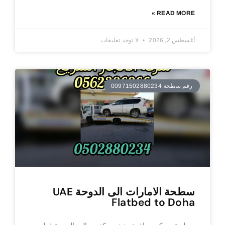
READ MORE »
أغسطس 2, 2026
لا توجد تعليقات
رقم سطحة 00971502880234
سطحة الامارات الى الدوحة UAE
Flatbed to Doha