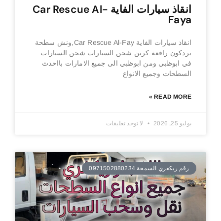
انقاذ سيارات الفاية Car Rescue Al-
Faya
انقاذ سيارات الفاية Car Rescue Al-Fay,ونش سطحة
بردكون رافعة كرين شحن السيارات شحن السيارات
في ابوظبي ومن ابوظبي الى جميع الامارات بااحدث
السطحات وجميع الانواع
READ MORE »
يوليو 25, 2026
لا توجد تعليقات
رقم ريكفري السمحة 0971502880234