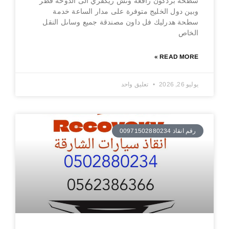
سطحة بردكون رافعة ونش ريكفري الى الدوحة قطر
وبين دول الخليج متوفرة على مدار الساعة خدمة
سطحة هدرليك فل داون مصندقة جميع وساىل النقل
الخاص
READ MORE »
يوليو 26, 2026
تعليق واحد
رقم انقاذ 00971502880234